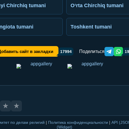
yi Chirchiq tumani
O‘rta Chirchiq tumani
ngiota tumani
Toshkent tumani
Поделиться
Добавить сайт в закладки
17994
1
Telegram orqa
WhatsA
★
★
митет по делам религий
|
Политика конфиденциальности
|
API (JS
(Widget)