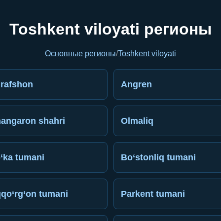
Toshkent viloyati регионы
Основные регионы
/
Toshkent viloyati
rafshon
Angren
angaron shahri
Olmaliq
‘ka tumani
Bo‘stonliq tumani
qo‘rg‘on tumani
Parkent tumani