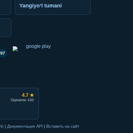
Yangiyo‘l tumani
997
li ulashish
pp orqali ulashish
4.7 ★
Оценили: 430
ON)
|
Документация API
|
Вставить на сайт