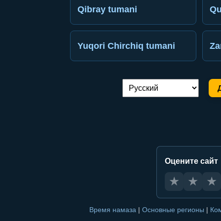
Qibray tumani
Qu
Yuqori Chirchiq tumani
Za
Переключение языка:
Оцените сайт
★
★
★
Время намаза
|
Основные регионы
|
Ко