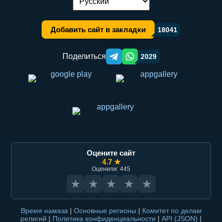
Переключение языка:
Добавить сайт в закладки
18041
Поделиться
2029
Telegram orqali ulashish
WhatsApp orqali ulashish
Оцените сайт
4.7 ★
Оценили: 445
★
★
★
★
★
Время намаза
|
Основные регионы
|
Комитет по делам
религий
|
Политика конфиденциальности
|
API (JSON)
|