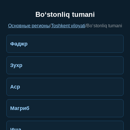
Bo‘stonliq tumani
Основные регионы
/
Toshkent viloyati
/
Bo‘stonliq tumani
Фаджр
Зухр
Аср
Магриб
Иша