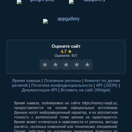
Оцените сайт
4.7 ★
Оценили: 407
★
★
★
★
★
Время намаза
|
Основные регионы
|
Комитет по делам
религий
|
Политика конфиденциальности
|
API (JSON)
|
Документация API
|
Вставить на сайт (Widget)
Время намаза, публикуемое на сайте https://namoz-vaqti.uz,
предоставляется на основе официальных источников.
Данные носят информационный характер, и их абсолютная
точность с религиозной точки зрения не гарантируется.
Время может отличаться в зависимости от региона, метода
расчёта, сезонных изменений или технических обновлений.
Проект действует на основании заключения Комитета по