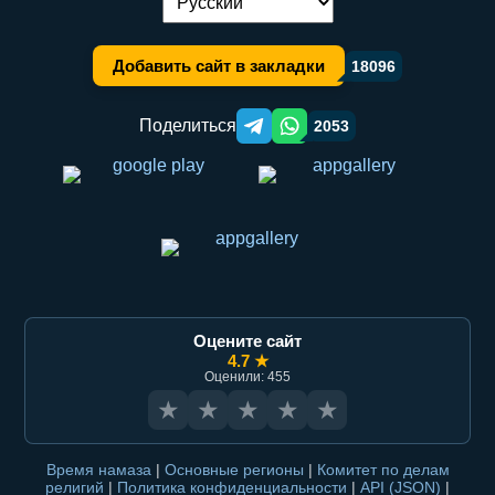
Переключение языка:
Добавить сайт в закладки
18096
Поделиться
2053
Telegram orqali ulashish
WhatsApp orqali ulashish
Оцените сайт
4.7 ★
Оценили: 455
★
★
★
★
★
Время намаза
|
Основные регионы
|
Комитет по делам
религий
|
Политика конфиденциальности
|
API (JSON)
|