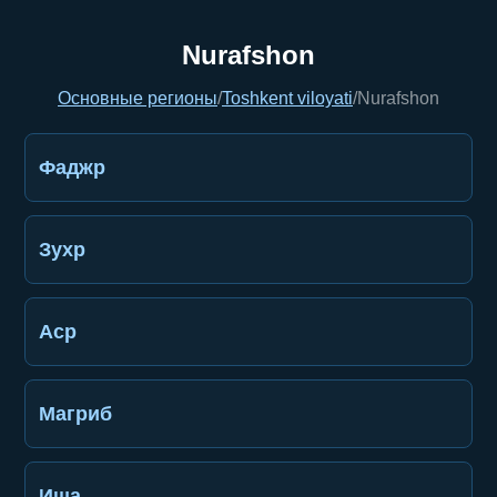
Nurafshon
Основные регионы
/
Toshkent viloyati
/
Nurafshon
Фаджр
Зухр
Аср
Магриб
Иша