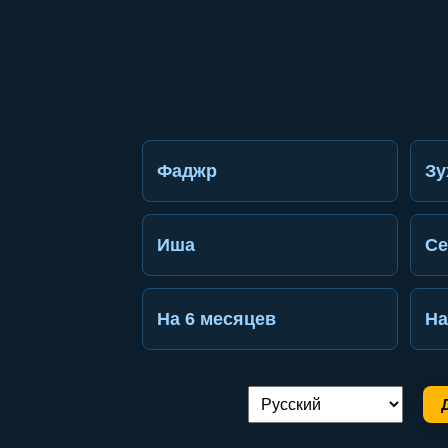
Фаджр
Зу
Иша
Се
На 6 месяцев
На
Переключение языка: