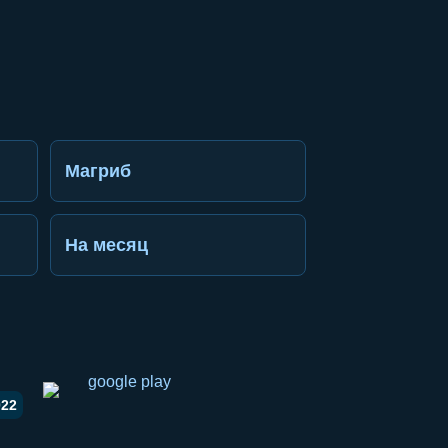
Магриб
На месяц
022
li ulashish
pp orqali ulashish