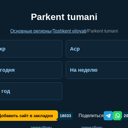
Parkent tumani
Основные регионы
/
Toshkent viloyati
/
Parkent tumani
хр
Аср
годня
На неделю
 год
Поделиться
Добавить сайт в закладки
18033
2
Telegram orqa
WhatsA