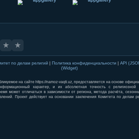
★
★
митет по делам религий
|
Политика конфиденциальности
|
API (JS
(Widget)
ликуемое на сайте https://namoz-vaqti.uz, предоставляется на основе офици
нформационный характер, и их абсолютная точность с религиозной 
ремя может отличаться в зависимости от региона, метода расчёта, сезон
влений. Проект действует на основании заключения Комитета по делам р