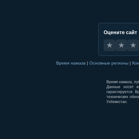
Оцените сайт
★
★
★
Время намаза
|
Основные регионы
|
Ко
Время намаза, пуб
Данные носят и
гарантируется. В
технических обно
Узбекистан.