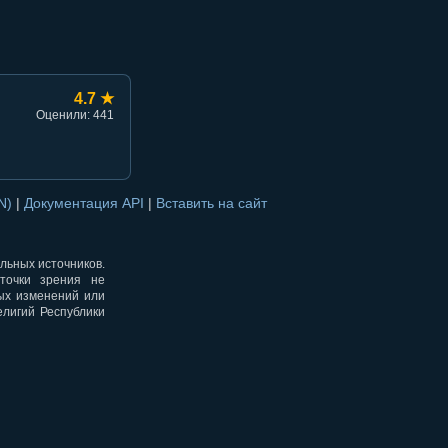
4.7 ★
Оценили: 441
ON)
|
Документация API
|
Вставить на сайт
альных источников.
точки зрения не
ных изменений или
елигий Республики