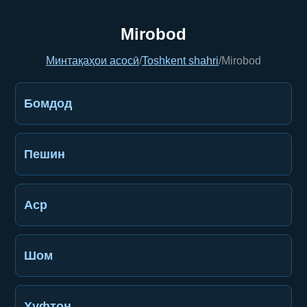
Mirobod
Минтақаҳои асосӣ
/
Toshkent shahri
/
Mirobod
Бомдод
Пешин
Аср
Шом
Хуфтон