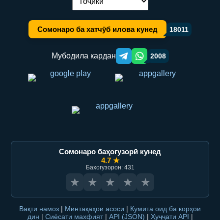
Иваз кардани забон:
Сомонаро ба хатчӯб илова кунед
18011
Мубодила кардан
2008
Telegram orqali ulashish
WhatsApp orqali ulashish
Сомонаро баҳогузорӣ кунед
4.7 ★
Баҳогузорон: 431
★
★
★
★
★
Вақти намоз
|
Минтақаҳои асосӣ
|
Кумита оид ба корҳои
дин
|
Сиёсати махфият
|
API (JSON)
|
Ҳуҷҷати API
|