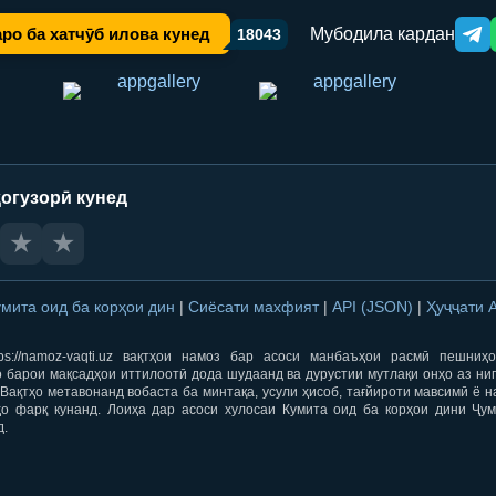
Мубодила кардан
ро ба хатчӯб илова кунед
18043
Tele
огузорӣ кунед
★
★
умита оид ба корҳои дин
|
Сиёсати махфият
|
API (JSON)
|
Ҳуҷҷати 
ps://namoz-vaqti.uz вақтҳои намоз бар асоси манбаъҳои расмӣ пешниҳ
 барои мақсадҳои иттилоотӣ дода шудаанд ва дурустии мутлақи онҳо аз ни
Вақтҳо метавонанд вобаста ба минтақа, усули ҳисоб, тағйироти мавсимӣ ё н
ҳо фарқ кунанд. Лоиҳа дар асоси хулосаи Кумита оид ба корҳои дини Ҷум
д.