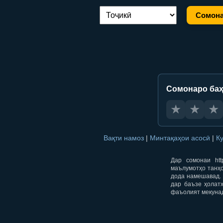
Сомона
Иваз кардани забон:
Сомонаро баҳ
★
★
★
Вақти намоз
|
Минтақаҳои асосӣ
|
К
Дар сомонаи htt
маълумотҳо танҳо
дода намешавад. 
дар баъзе ҳолат
фаъолият мекуна