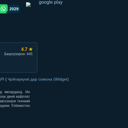
2029
gram orqali ulashish
WhatsApp orqali ulashish
4.7 ★
Баҳогузорон: 445
API
|
Ҷойгиркунӣ дар сомона (Widget)
од мегарданд. Ин
гоҳи динӣ кафолат
авсозиҳои техникӣ
ҳурии Ӯзбекистон