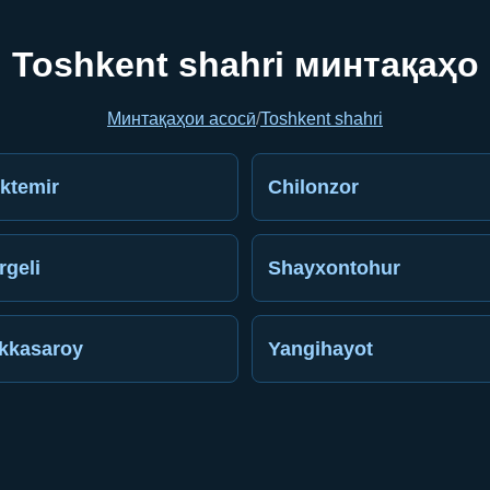
Toshkent shahri минтақаҳо
Минтақаҳои асосӣ
/
Toshkent shahri
ktemir
Chilonzor
rgeli
Shayxontohur
kkasaroy
Yangihayot