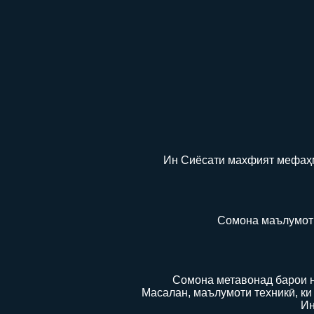
Ин Сиёсати махфият мефаҳмо
Сомона маълумоти
Сомона метавонад барои н
Масалан, маълумоти техникӣ, ки
Ин