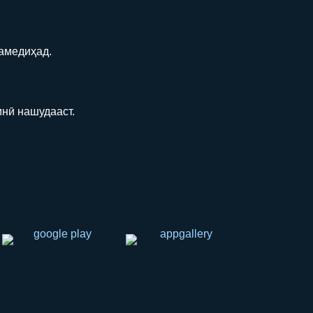
амедиҳад.
нӣ нашудааст.
hish
li ulashish