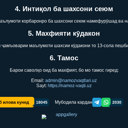
4. Интиқол ба шахсони сеюм
аълумоти корбаронро ба шахсони сеюм намефурӯшад ва н
5. Махфияти кӯдакон
 ҷамъоварии маълумоти шахсии кӯдакони то 13-сола пешби
6. Тамос
Барои саволҳо оид ба махфият, бо мо тамос гиред:
Email:
admin@namozvaqtlari.uz
Sayt:
https://namoz-vaqti.uz
Мубодила кардан
б илова кунед
18045
2030
Telegram orqali ulas
WhatsApp orqa