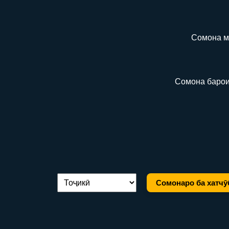
Сомона м
Сомона барои
Сомонаро ба хатчӯ
Иваз кардани забон: