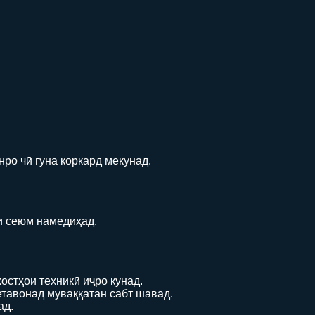
ро чӣ гуна коркард мекунад.
и сеюм намедиҳад.
стҳои техникӣ иҷро кунад.
етавонад муваққатан сабт шавад.
ад.