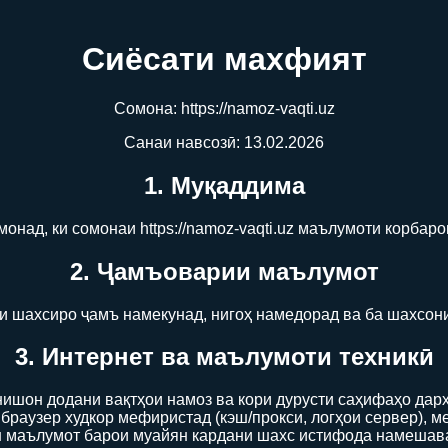
Сиёсати махфият
Сомона: https://namoz-vaqti.uz
Санаи навсозӣ: 13.02.2026
1. Муқаддима
над, ки сомонаи https://namoz-vaqti.uz маълумоти корбарон
2. Ҷамъоварии маълумот
 шахсиро ҷамъ намекунад, нигоҳ намедорад ва ба шахсон
3. Интернет ва маълумоти техникӣ
ишон додани вақтҳои намоз ва кори дурусти саҳифаҳо дархо
 браузер худкор мефиристад (кэш/прокси, логҳои сервер), м
 маълумот барои муайян кардани шахс истифода намешав