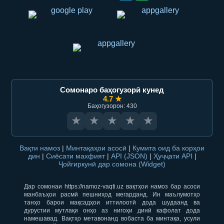
Сомонаро баҳогузорӣ кунед
4.7 ★
Баҳогузорон: 430
★
★
★
★
★
Вақти намоз
|
Минтақаҳои асосӣ
|
Кумита оид ба корҳои
дин
|
Сиёсати махфият
|
API (JSON)
|
Ҳуҷҷати API
|
Ҷойгиркунӣ дар сомона (Widget)
Дар сомонаи https://namoz-vaqti.uz вақтҳои намоз бар асоси
манбаъҳои расмӣ пешниҳод мегарданд. Ин маълумотҳо
танҳо барои мақсадҳои иттилоотӣ дода шудаанд ва
дурустии мутлақи онҳо аз нигоҳи динӣ кафолат дода
намешавад. Вақтҳо метавонанд вобаста ба минтақа, усули