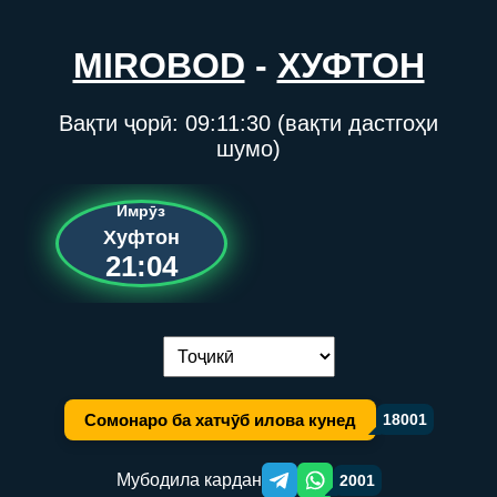
MIROBOD
-
ХУФТОН
Вақти ҷорӣ:
09:11:30
(вақти дастгоҳи
шумо)
Имрӯз
Хуфтон
21:04
Иваз кардани забон:
Сомонаро ба хатчӯб илова кунед
18001
Мубодила кардан
2001
Telegram orqali ulashish
WhatsApp orqali ulashish