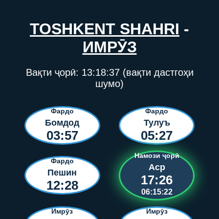
TOSHKENT SHAHRI
-
ИМРӮЗ
Вақти ҷорӣ:
13:18:37
(вақти дастгоҳи
шумо)
Фардо
Фардо
Бомдод
Тулуъ
03:57
05:27
Намози ҷорӣ
Фардо
Аср
Пешин
17:26
12:28
06:15:22
Имрӯз
Имрӯз