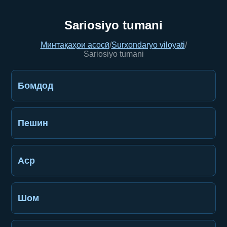
Sariosiyo tumani
Минтақаҳои асосӣ
/
Surxondaryo viloyati
/
Sariosiyo tumani
Бомдод
Пешин
Аср
Шом