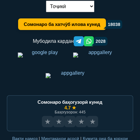
Иваз кардани забон:
Сомонаро ба хатчӯб илова кунед
18038
Мубодила кардан
2028
Telegram orqali ulashish
WhatsApp orqali ulashish
Сомонаро баҳогузорӣ кунед
4.7 ★
Баҳогузорон: 445
★
★
★
★
★
Вақти намоз
|
Минтақаҳои асосӣ
|
Кумита оид ба корҳои