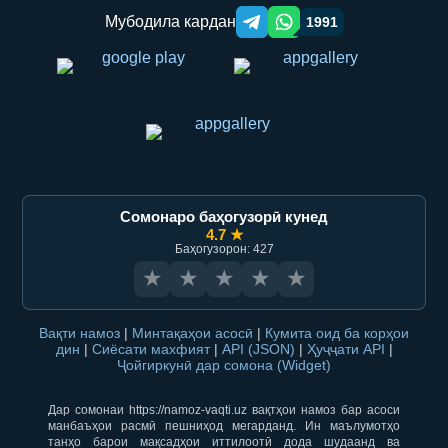
Мубодила кардан
1991
Telegram orqali ulashish
WhatsApp orqali ulashish
Сомонаро баҳогузорӣ кунед
4.7 ★
Баҳогузорон: 427
★
★
★
★
★
Вақти намоз
|
Минтақаҳои асосӣ
|
Кумита оид ба корҳои
дин
|
Сиёсати махфият
|
API (JSON)
|
Ҳуҷҷати API
|
Ҷойгиркунӣ дар сомона (Widget)
Дар сомонаи https://namoz-vaqti.uz вақтҳои намоз бар асоси
манбаъҳои расмӣ пешниҳод мегарданд. Ин маълумотҳо
танҳо барои мақсадҳои иттилоотӣ дода шудаанд ва