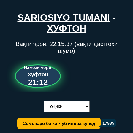
SARIOSIYO TUMANI
-
ХУФТОН
Вақти ҷорӣ:
22:15:37
(вақти дастгоҳи
шумо)
Намози ҷорӣ
Хуфтон
21:12
Иваз кардани забон:
Сомонаро ба хатчӯб илова кунед
17985