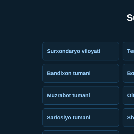
S
Surxondaryo viloyati
Te
Bandixon tumani
Bo
Muzrabot tumani
Ol
Sariosiyo tumani
Sh