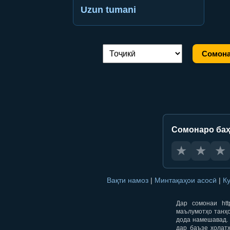
Uzun tumani
Сомона
Иваз кардани забон:
Сомонаро баҳ
★
★
★
Вақти намоз
|
Минтақаҳои асосӣ
|
К
Дар сомонаи htt
маълумотҳо танҳо
дода намешавад. 
дар баъзе ҳолат