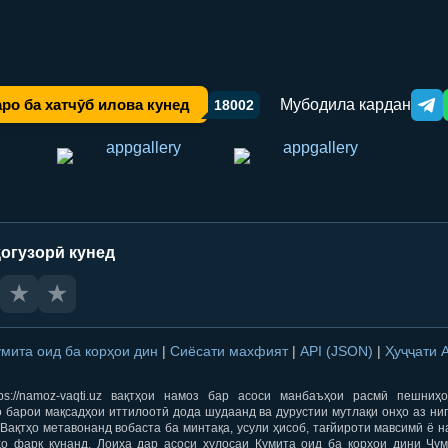
Мубодила кардан
ро ба хатчӯб илова кунед
18002
Tele
огузорӣ кунед
★
★
умита оид ба корҳои дин
|
Сиёсати махфият
|
API (JSON)
|
Ҳуҷҷати 
ps://namoz-vaqti.uz вақтҳои намоз бар асоси манбаъҳои расмӣ пешниҳ
 барои мақсадҳои иттилоотӣ дода шудаанд ва дурустии мутлақи онҳо аз ни
Вақтҳо метавонанд вобаста ба минтақа, усули ҳисоб, тағйироти мавсимӣ ё н
ҳо фарқ кунанд. Лоиҳа дар асоси хулосаи Кумита оид ба корҳои дини Ҷум