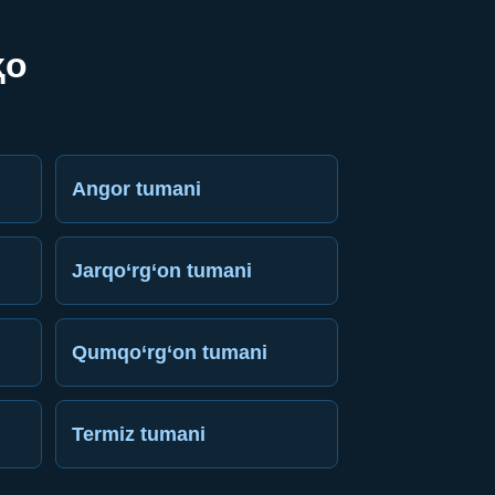
ҳо
Angor tumani
Jarqo‘rg‘on tumani
Qumqo‘rg‘on tumani
Termiz tumani