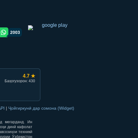
2003
gram orqali ulashish
WhatsApp orqali ulashish
4.7 ★
Баҳогузорон: 430
API
|
Ҷойгиркунӣ дар сомона (Widget)
од мегарданд. Ин
гоҳи динӣ кафолат
авсозиҳои техникӣ
ҳурии Ӯзбекистон