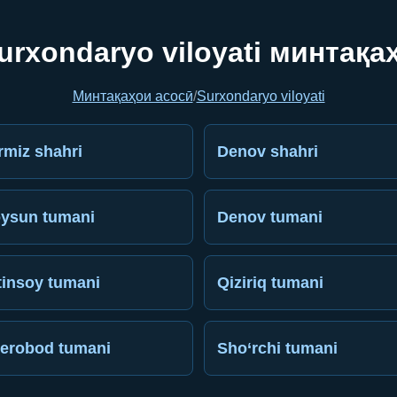
urxondaryo viloyati минтақа
Минтақаҳои асосӣ
/
Surxondaryo viloyati
rmiz shahri
Denov shahri
ysun tumani
Denov tumani
tinsoy tumani
Qiziriq tumani
erobod tumani
Sho‘rchi tumani