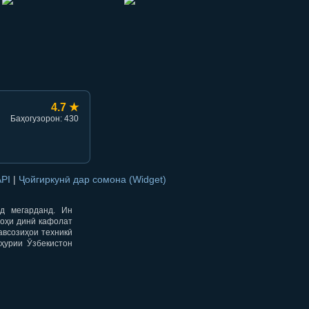
hish
li ulashish
4.7 ★
Баҳогузорон: 430
API
|
Ҷойгиркунӣ дар сомона (Widget)
од мегарданд. Ин
гоҳи динӣ кафолат
авсозиҳои техникӣ
ҳурии Ӯзбекистон