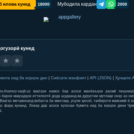
Мубодила кардан
б илова кунед
18000
2000
Telegram orqali ulas
WhatsApp orqa
огузорӣ кунед
★
★
умита оид ба корҳои дин
|
Сиёсати махфият
|
API (JSON)
|
Ҳуҷҷати 
ps://namoz-vaqti.uz вақтҳои намоз бар асоси манбаъҳои расмӣ пешниҳ
 барои мақсадҳои иттилоотӣ дода шудаанд ва дурустии мутлақи онҳо аз ни
Вақтҳо метавонанд вобаста ба минтақа, усули ҳисоб, тағйироти мавсимӣ ё н
ҳо фарқ кунанд. Лоиҳа дар асоси хулосаи Кумита оид ба корҳои дини Ҷум
д.