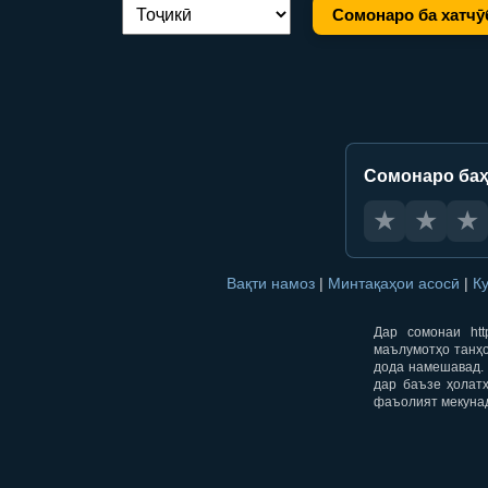
Сомонаро ба хатчӯ
Иваз кардани забон:
Сомонаро баҳ
★
★
★
Вақти намоз
|
Минтақаҳои асосӣ
|
К
Дар сомонаи htt
маълумотҳо танҳо
дода намешавад. 
дар баъзе ҳолат
фаъолият мекуна