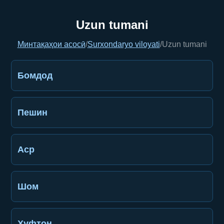
Uzun tumani
Минтақаҳои асосӣ
/
Surxondaryo viloyati
/
Uzun tumani
Бомдод
Пешин
Аср
Шом
Хуфтон