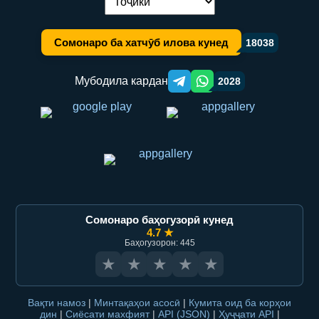
Иваз кардани забон:
Сомонаро ба хатчӯб илова кунед
18038
Мубодила кардан
2028
Telegram orqali ulashish
WhatsApp orqali ulashish
Сомонаро баҳогузорӣ кунед
4.7 ★
Баҳогузорон: 445
★
★
★
★
★
Вақти намоз
|
Минтақаҳои асосӣ
|
Кумита оид ба корҳои
дин
|
Сиёсати махфият
|
API (JSON)
|
Ҳуҷҷати API
|