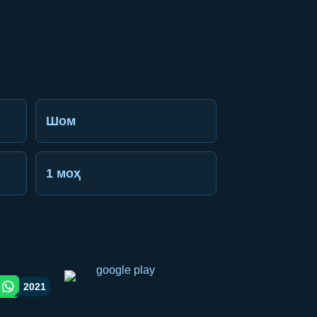
Шом
1 моҳ
2021
gram orqali ulashish
WhatsApp orqali ulashish