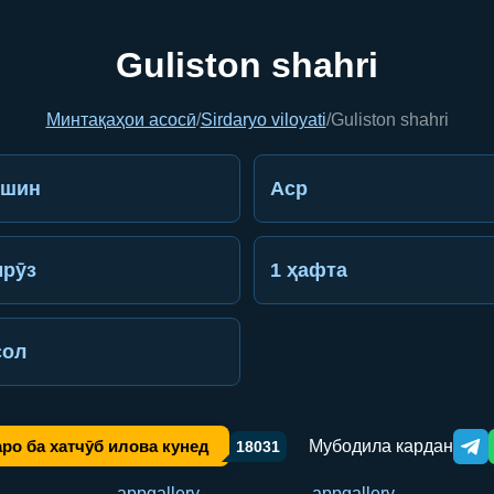
Guliston shahri
Минтақаҳои асосӣ
/
Sirdaryo viloyati
/
Guliston shahri
ешин
Аср
рӯз
1 ҳафта
сол
Мубодила кардан
ро ба хатчӯб илова кунед
18031
Tele