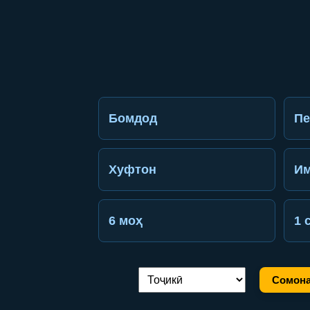
Бомдод
П
Хуфтон
Им
6 моҳ
1 
Сомона
Иваз кардани забон: