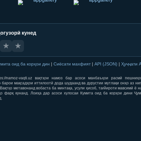
огузорӣ кунед
★
★
умита оид ба корҳои дин
|
Сиёсати махфият
|
API (JSON)
|
Ҳуҷҷати 
ps://namoz-vaqti.uz вақтҳои намоз бар асоси манбаъҳои расмӣ пешниҳ
 барои мақсадҳои иттилоотӣ дода шудаанд ва дурустии мутлақи онҳо аз ни
Вақтҳо метавонанд вобаста ба минтақа, усули ҳисоб, тағйироти мавсимӣ ё н
ҳо фарқ кунанд. Лоиҳа дар асоси хулосаи Кумита оид ба корҳои дини Ҷум
д.