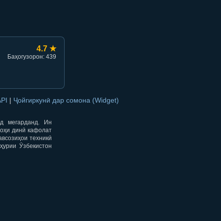
4.7 ★
Баҳогузорон: 439
API
|
Ҷойгиркунӣ дар сомона (Widget)
од мегарданд. Ин
гоҳи динӣ кафолат
авсозиҳои техникӣ
ҳурии Ӯзбекистон