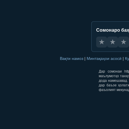
Сомонаро баҳ
★
★
★
Вақти намоз
|
Минтақаҳои асосӣ
|
К
Дар сомонаи htt
маълумотҳо танҳо
дода намешавад. 
дар баъзе ҳолат
фаъолият мекуна