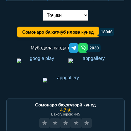
Иваз кардани забон:
Сомонаро ба хатчӯб илова кунед
18046
Мубодила кардан
2030
Telegram orqali ulashish
WhatsApp orqali ulashish
Сомонаро баҳогузорӣ кунед
4.7 ★
Баҳогузорон: 445
★
★
★
★
★