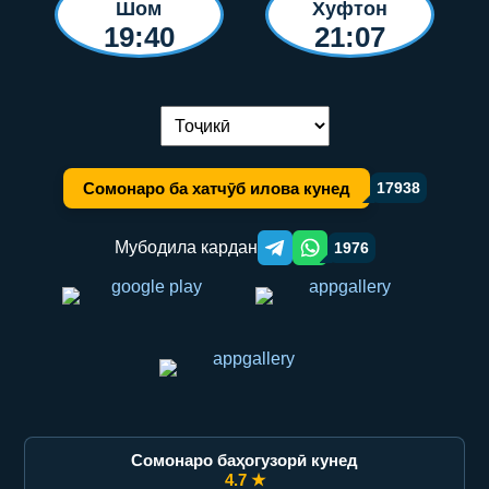
Шом
Хуфтон
19:40
21:07
Иваз кардани забон:
Сомонаро ба хатчӯб илова кунед
17938
Мубодила кардан
1976
Telegram orqali ulashish
WhatsApp orqali ulashish
Сомонаро баҳогузорӣ кунед
4.7 ★