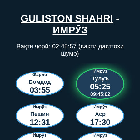
GULISTON SHAHRI
-
ИМРӮЗ
Вақти ҷорӣ:
02:45:57
(вақти дастгоҳи
шумо)
Имрӯз
Фардо
Тулуъ
Бомдод
05:25
03:55
09:45:02
Имрӯз
Имрӯз
Пешин
Аср
12:31
17:30
Имрӯз
Имрӯз