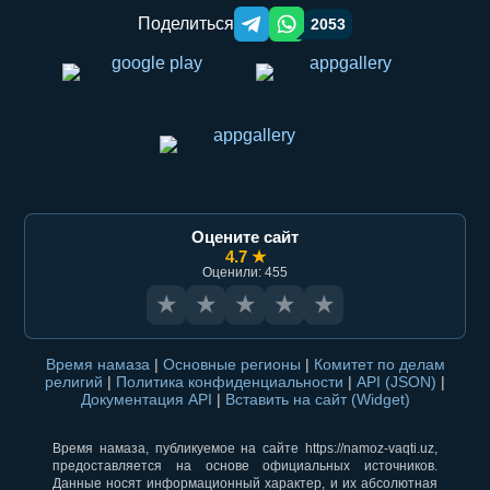
Поделиться
2053
Telegram orqali ulashish
WhatsApp orqali ulashish
Оцените сайт
4.7 ★
Оценили: 455
★
★
★
★
★
Время намаза
|
Основные регионы
|
Комитет по делам
религий
|
Политика конфиденциальности
|
API (JSON)
|
Документация API
|
Вставить на сайт (Widget)
Время намаза, публикуемое на сайте https://namoz-vaqti.uz,
предоставляется на основе официальных источников.
Данные носят информационный характер, и их абсолютная