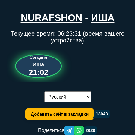
NURAFSHON
-
ИША
Текущее время:
06:23:31
(время вашего
устройства)
Сегодня
Иша
21:02
Переключение языка:
Добавить сайт в закладки
18043
Поделиться
2029
Telegram orqali ulashish
WhatsApp orqali ulashish