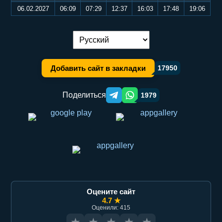
06.02.2027
06:09
07:29
12:37
16:03
17:48
19:06
Переключение языка:
Добавить сайт в закладки
17950
Поделиться
1979
Telegram orqali ulashish
WhatsApp orqali ulashish
Оцените сайт
4.7 ★
Оценили: 415