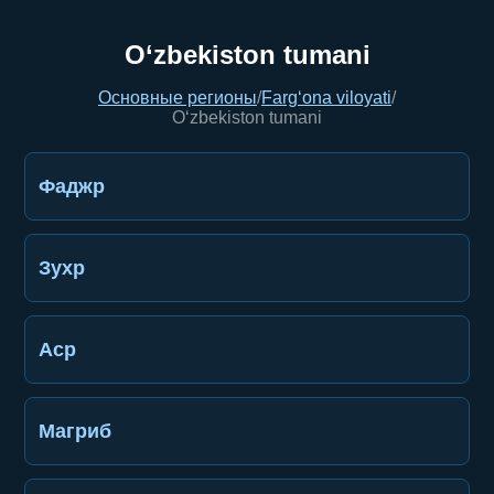
O‘zbekiston tumani
Основные регионы
/
Farg‘ona viloyati
/
O‘zbekiston tumani
Фаджр
Зухр
Аср
Магриб