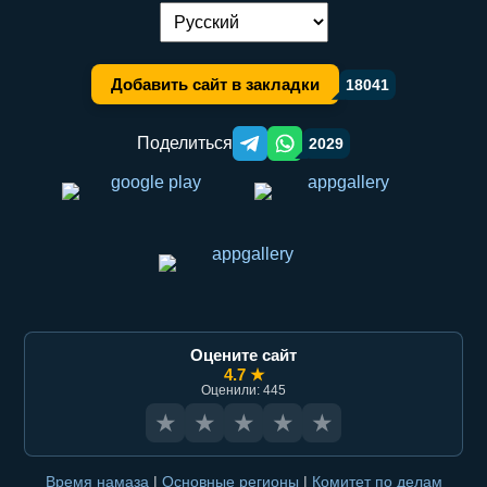
Переключение языка:
Добавить сайт в закладки
18041
Поделиться
2029
Telegram orqali ulashish
WhatsApp orqali ulashish
Оцените сайт
4.7 ★
Оценили: 445
★
★
★
★
★
Время намаза
|
Основные регионы
|
Комитет по делам