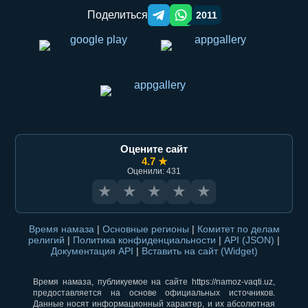
Поделиться
2011
Telegram orqali ulashish
WhatsApp orqali ulashish
Оцените сайт
4.7 ★
Оценили: 431
★
★
★
★
★
Время намаза
|
Основные регионы
|
Комитет по делам
религий
|
Политика конфиденциальности
|
API (JSON)
|
Документация API
|
Вставить на сайт (Widget)
Время намаза, публикуемое на сайте https://namoz-vaqti.uz,
предоставляется на основе официальных источников.
Данные носят информационный характер, и их абсолютная