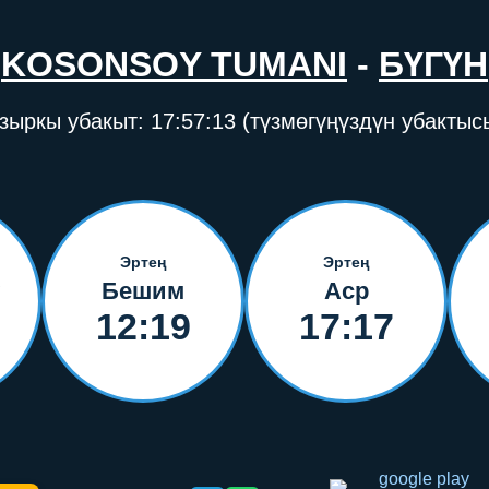
KOSONSOY TUMANI
-
БҮГҮН
зыркы убакыт:
17:57:13
(түзмөгүңүздүн убактыс
Эртең
Эртең
Бешим
Аср
12:19
17:17