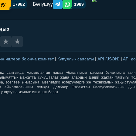
Бөлүшүү
шуу
17982
1989
Telegram orqali ulashish
WhatsApp orqali ulashish
аңыз
★
★
ин иштери боюнча комитет
|
Купуялык саясаты
|
API (JSON)
|
API д
aqti.uz сайтында жарыяланган намаз убакыттары расмий булактарга тая
лыматтык максатта сунушталат жана алардын диний жактан тактыгы тол
ка, эсептөө ыкмасына, мезгилдик өзгөрүүлөргө же техникалык жаңыртуул
а айырмаланышы мүмкүн. Долбоор Өзбекстан Республикасынын Ди
тундусу негизинде иш алып барат.