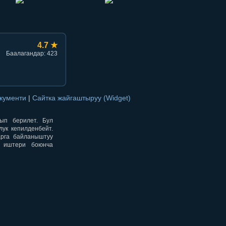
4.7 ★
Баалагандар: 423
окументи
|
Сайтка жайгаштыруу (Widget)
нып берилет. Бул
ук кепилденбейт.
арга байланыштуу
н иштери боюнча