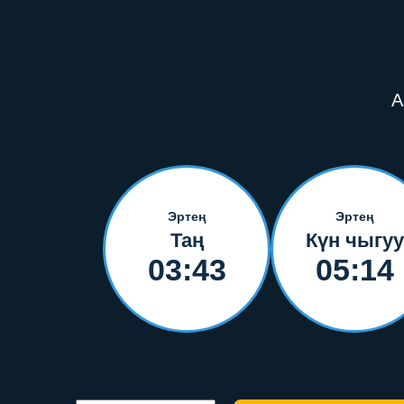
А
Эртең
Эртең
Таң
Күн чыгуу
03:43
05:14