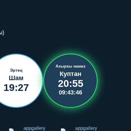
ы)
Азыркы намаз
Эртең
Куптан
Шам
20:55
19:27
09:43:46