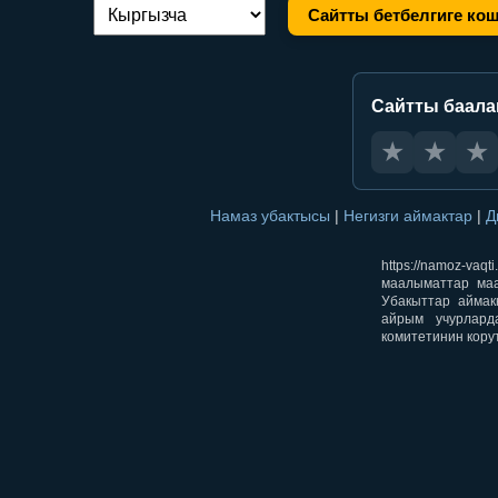
Сайтты бетбелгиге ко
Тилди алмаштыруу:
Сайтты баал
★
★
★
Намаз убактысы
|
Негизги аймактар
|
Д
https://namoz-v
маалыматтар маа
Убакыттар аймак
айрым учурлард
комитетинин кору