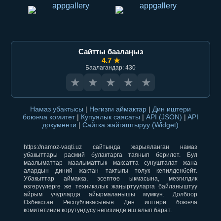
Сайтты баалаңыз
4.7 ★
Баалагандар: 430
★
★
★
★
★
Намаз убактысы
|
Негизги аймактар
|
Дин иштери
боюнча комитет
|
Купуялык саясаты
|
API (JSON)
|
API
документи
|
Сайтка жайгаштыруу (Widget)
https://namoz-vaqti.uz сайтында жарыяланган намаз
убакыттары расмий булактарга таянып берилет. Бул
маалыматтар маалыматтык максатта сунушталат жана
алардын диний жактан тактыгы толук кепилденбейт.
Убакыттар аймакка, эсептөө ыкмасына, мезгилдик
өзгөрүүлөргө же техникалык жаңыртууларга байланыштуу
айрым учурларда айырмаланышы мүмкүн. Долбоор
Өзбекстан Республикасынын Дин иштери боюнча
комитетинин корутундусу негизинде иш алып барат.