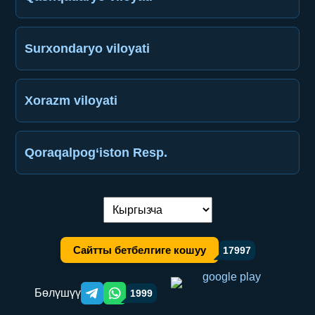
Surxondaryo viloyati
Xorazm viloyati
Qoraqalpog‘iston Resp.
Тилди алмаштыруу:
Сайтты бетбелгиге кошуу
17997
Бөлүшүү
1999
Telegram orqali ulashish
WhatsApp orqali ulashish