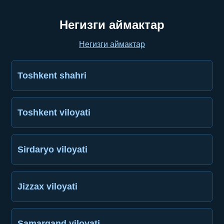
Негизги аймактар
Негизги аймактар
Toshkent shahri
Toshkent viloyati
Sirdaryo viloyati
Jizzax viloyati
Samarqand viloyati