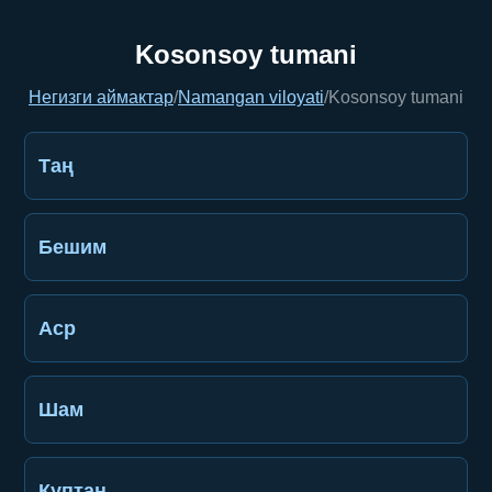
Kosonsoy tumani
Негизги аймактар
/
Namangan viloyati
/
Kosonsoy tumani
Таң
Бешим
Аср
Шам
Куптан