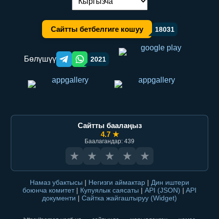
Тилди алмаштыруу:
Сайтты бетбелгиге кошуу
18031
Бөлүшүү
2021
Telegram orqali ulashish
WhatsApp orqali ulashish
Сайтты баалаңыз
4.7 ★
Баалагандар: 439
★
★
★
★
★
Намаз убактысы
|
Негизги аймактар
|
Дин иштери
боюнча комитет
|
Купуялык саясаты
|
API (JSON)
|
API
документи
|
Сайтка жайгаштыруу (Widget)