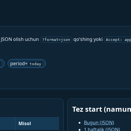
. JSON olish uchun
qo‘shing yoki
?format=json
Accept: ap
period=
today
Tez start (namun
Bugun (JSON)
Misol
1 haftalik (JSON)