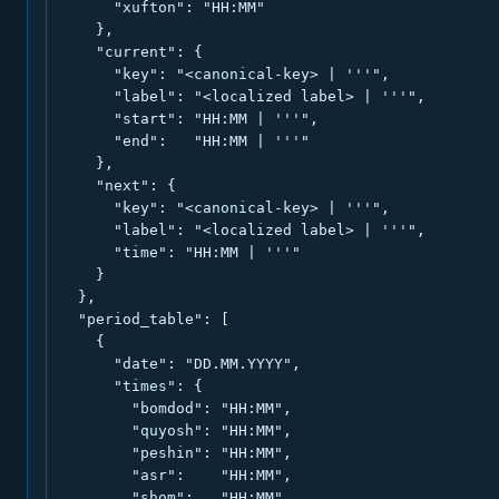
      "xufton": "HH:MM"

    },

    "current": {

      "key": "<canonical-key> | '''",

      "label": "<localized label> | '''",

      "start": "HH:MM | '''",

      "end":   "HH:MM | '''"

    },

    "next": {

      "key": "<canonical-key> | '''",

      "label": "<localized label> | '''",

      "time": "HH:MM | '''"

    }

  },

  "period_table": [

    {

      "date": "DD.MM.YYYY",

      "times": {

        "bomdod": "HH:MM",

        "quyosh": "HH:MM",

        "peshin": "HH:MM",

        "asr":    "HH:MM",

        "shom":   "HH:MM",
