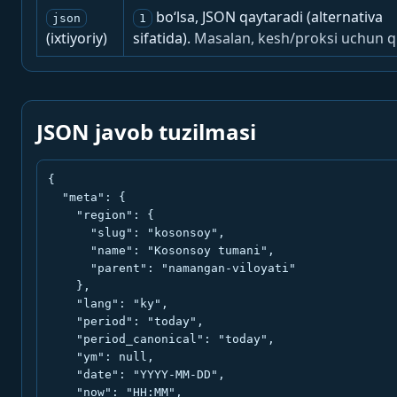
bo‘lsa, JSON qaytaradi (alternativa
json
1
(ixtiyoriy)
sifatida).
Masalan, kesh/proksi uchun q
JSON javob tuzilmasi
{

  "meta": {

    "region": {

      "slug": "kosonsoy",

      "name": "Kosonsoy tumani",

      "parent": "namangan-viloyati"

    },

    "lang": "ky",

    "period": "today",

    "period_canonical": "today",

    "ym": null,

    "date": "YYYY-MM-DD",

    "now": "HH:MM",
