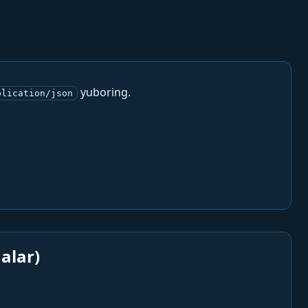
yuboring.
plication/json
alar)