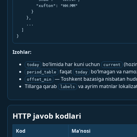
        "xufton": "HH:MM"

      }

    },

    ...

  ]

}
Izohlar:
bo‘limida har kuni uchun
(hozi
today
current
faqat
bo‘lmagan va namoz-
period_table
today
— Toshkent bazasiga nisbatan hududi
offset_min
Tillarga qarab
va ayrim matnlar lokalizat
labels
HTTP javob kodlari
Kod
Ma’nosi