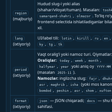
Hudud slug-i yoki alias
(shahar/viloyat/tuman). Masalan:
tosh
region
,
. To‘liq ro‘
samarqand-shahri
olmazor
(majburiy)
frontend selectida ishlatiladiganlar bila
xil.
UI/label tili:
,
,
,
,
lang
lotin
kirill
ru
en
(ixtiyoriy)
,
,
ky
tg
tk
Vaqt oralig‘i yoki namoz turi. Qiymatlar
Oraliqlar:
,
,
,
today
week
month
,
yoki aniq oy
halfyear
year
YYYY-MM
period
(masalan
).
2025-11
(ixtiyoriy)
Namozlar:
inglizcha slug:
,
fajr
dhuh
,
,
(yoki mos kanon
asr
maghrib
isha
,
,
,
,
bomdod
peshin
asr
shom
xufton
— JSON chiqaradi;
— shu h
format
json
docs
(ixtiyoriy)
sahifasi.