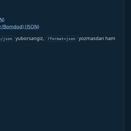
)
N)
jr/Bomdod) (JSON)
yuborsangiz,
yozmasdan ham
n/json
?format=json