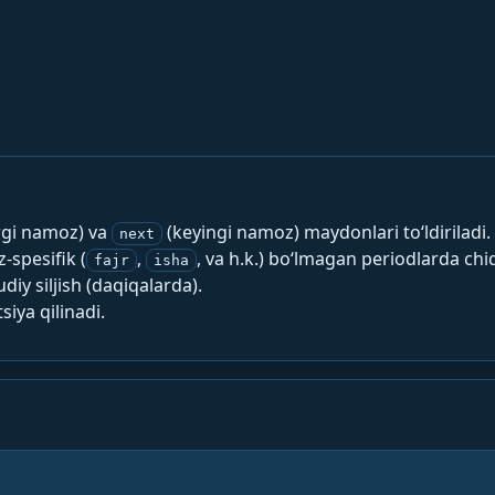
rgi namoz) va
(keyingi namoz) maydonlari to‘ldiriladi.
next
spesifik (
,
, va h.k.) bo‘lmagan periodlarda chi
fajr
isha
y siljish (daqiqalarda).
siya qilinadi.