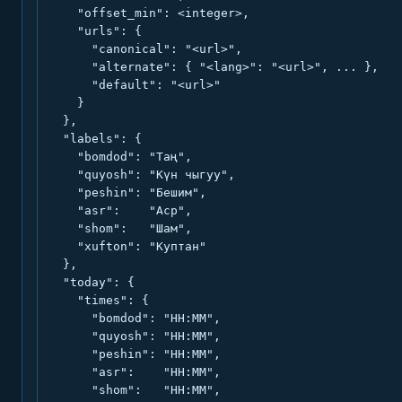
    "offset_min": <integer>,

    "urls": {

      "canonical": "<url>",

      "alternate": { "<lang>": "<url>", ... },

      "default": "<url>"

    }

  },

  "labels": {

    "bomdod": "Таң",

    "quyosh": "Күн чыгуу",

    "peshin": "Бешим",

    "asr":    "Аср",

    "shom":   "Шам",

    "xufton": "Куптан"

  },

  "today": {

    "times": {

      "bomdod": "HH:MM",

      "quyosh": "HH:MM",

      "peshin": "HH:MM",

      "asr":    "HH:MM",

      "shom":   "HH:MM",
