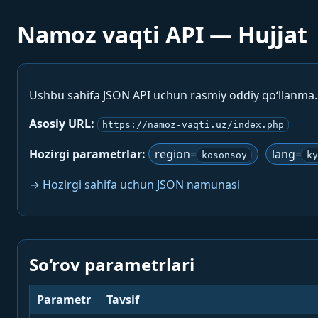
Namoz vaqti API — Hujjat
Ushbu sahifa JSON API uchun rasmiy oddiy qo‘llanma
Asosiy URL:
https://namoz-vaqti.uz/index.php
Hozirgi parametrlar:
region=
lang=
kosonsoy
ky
→ Hozirgi sahifa uchun JSON namunasi
So‘rov parametrlari
Parametr
Tavsif