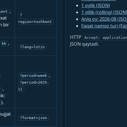
1 oylik (JSON)
,
1 yillik (rolling) (JSON
kent
?
yxat
Aniq oy: 2026-08 (JSO
region=toshkent
n bir
Faqat namoz turi (Fa
HTTP
Accept: applicatio
,
JSON qaytadi.
kk
?lang=lotin
:
,
?period=week
?period=2025-
,
r
11
ik:
).
ujjat
?format=json