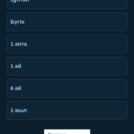
Бүгін
1 апта
1 ай
6 ай
1 жыл