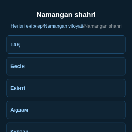
Namangan shahri
Негізгі өңірлер
/
Namangan viloyati
/
Namangan shahri
Таң
Бесін
Екінті
Ақшам
Құптан