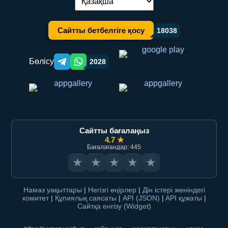
Тілді ауыстыру:
Сайтты бетбелгіге қосу
18038
Бөлісу
2028
Telegram orqali ulashish
WhatsApp orqali ulashish
Сайтты бағалаңыз
4.7 ★
Бағалағандар: 445
★
★
★
★
★
Намаз уақыттары
|
Негізгі өңірлер
|
Дін істері жөніндегі
комитет
|
Құпиялық саясаты
|
API (JSON)
|
API құжаты
|
Сайтқа енгізу (Widget)