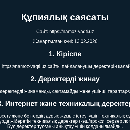
Құпиялық саясаты
Сайт: https://namoz-vaqti.uz
Жаңартылған күні: 13.02.2026
1. Кіріспе
ttps://namoz-vaqti.uz сайты пайдаланушы деректерін қалай 
2. Деректерді жинау
деректерді жинамайды, сақтамайды және үшінші тараптарғ
3. Интернет және техникалық деректе
рсету және беттердің дұрыс жұмыс істеуі үшін техникалық 
де жіберетін техникалық деректер (кэш/прокси, сервер лог
Бұл деректер тұлғаны анықтау үшін қолданылмайды.