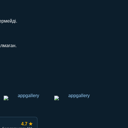
ермейді.
алмаған.
4.7 ★