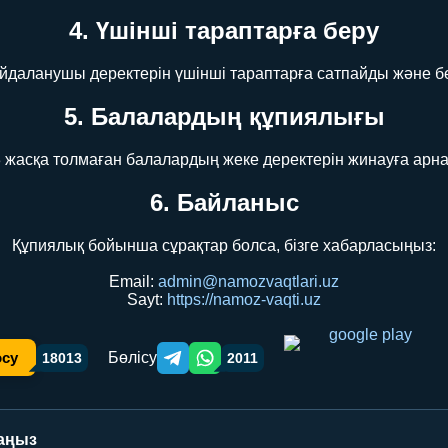
4. Үшінші тараптарға беру
йдаланушы деректерін үшінші тараптарға сатпайды және б
5. Балалардың құпиялығы
 жасқа толмаған балалардың жеке деректерін жинауға арн
6. Байланыс
Құпиялық бойынша сұрақтар болса, бізге хабарласыңыз:
Email:
admin@namozvaqtlari.uz
Sayt:
https://namoz-vaqti.uz
Бөлісу
осу
18013
2011
Telegram orqali ulashish
WhatsApp orqali ulashish
аңыз