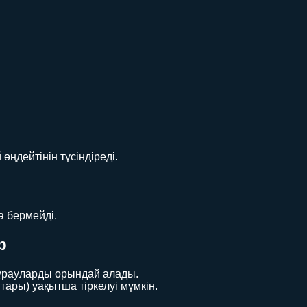
өңдейтінін түсіндіреді.
а бермейді.
р
сұрауларды орындай алады.
тары) уақытша тіркелуі мүмкін.