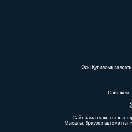
Осы Құпиялық саясаты h
Сайт жеке 
Сайт намаз уақыттарын кө
Мысалы, браузер автоматты түр