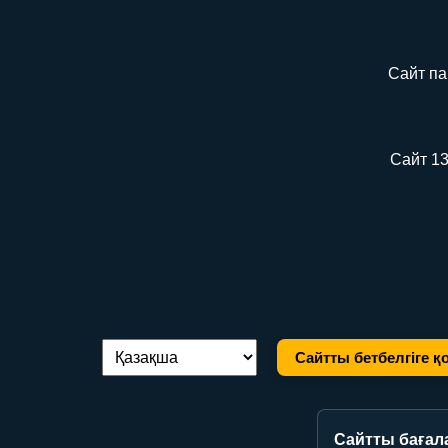
Сайт па
Сайт 13
Сайтты бетбелгіге қ
Тілді ауыстыру:
Сайтты бағал