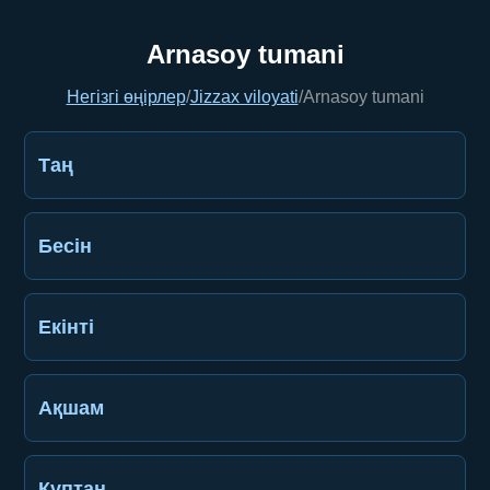
Arnasoy tumani
Негізгі өңірлер
/
Jizzax viloyati
/
Arnasoy tumani
Таң
Бесін
Екінті
Ақшам
Құптан