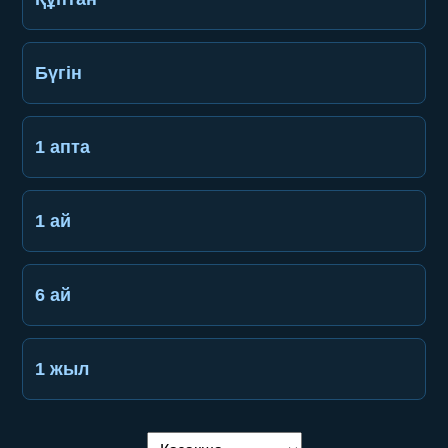
Бүгін
1 апта
1 ай
6 ай
1 жыл