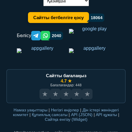
Тілді ауыстыру:
Сайтты бетбелгіге қосу
18064
Бөлісу
2040
Telegram orqali ulashish
WhatsApp orqali ulashish
Сайтты бағалаңыз
4.7 ★
Бағалағандар: 448
★
★
★
★
★
Намаз уақыттары
|
Негізгі өңірлер
|
Дін істері жөніндегі
комитет
|
Құпиялық саясаты
|
API (JSON)
|
API құжаты
|
Сайтқа енгізу (Widget)