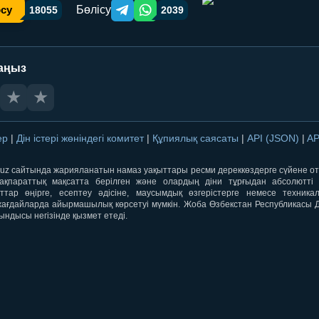
Бөлісу
осу
18055
2039
Telegram orqali ulashish
WhatsApp orqali ulashish
аңыз
★
★
лер
|
Дін істері жөніндегі комитет
|
Құпиялық саясаты
|
API (JSON)
|
AP
qti.uz сайтында жарияланатын намаз уақыттары ресми дереккөздерге сүйене 
ақпараттық мақсатта берілген және олардың діни тұрғыдан абсолютті дә
ыттар өңірге, есептеу әдісіне, маусымдық өзгерістерге немесе техника
ағдайларда айырмашылық көрсетуі мүмкін. Жоба Өзбекстан Республикасы Дін
ындысы негізінде қызмет етеді.