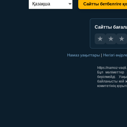
Сайтты бетбелгіге қ
Тілді ауыстыру:
Сайтты бағал
★
★
★
Намаз уақыттары
|
Негізгі өңір
https://namoz-va
Бұл мәліметтер 
берілмейді. Уақ
байланысты кей ж
комитетінің қорыт