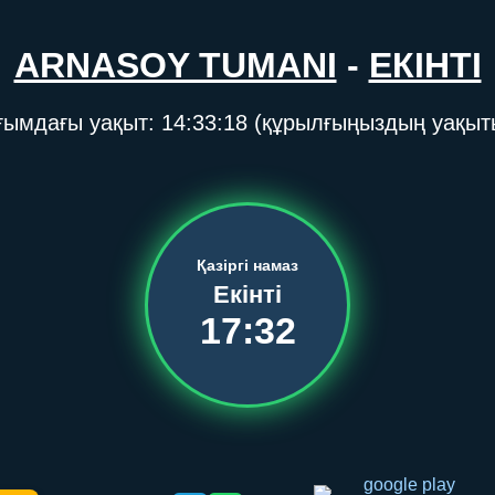
ARNASOY TUMANI
-
ЕКІНТІ
ғымдағы уақыт:
14:33:18
(құрылғыңыздың уақыт
Қазіргі намаз
Екінті
17:32