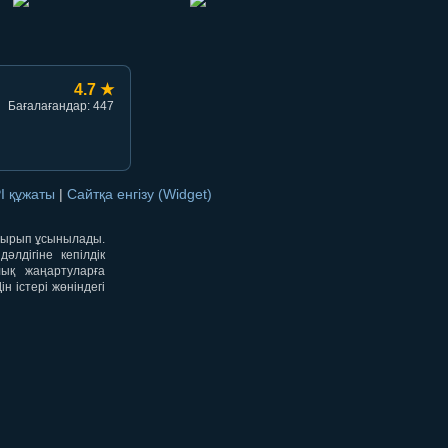
4.7 ★
Бағалағандар: 447
I құжаты
|
Сайтқа енгізу (Widget)
отырып ұсынылады.
лдігіне кепілдік
лық жаңартуларға
 істері жөніндегі