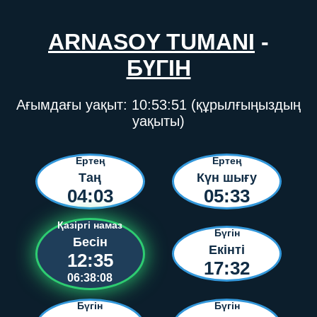
ARNASOY TUMANI
-
БҮГІН
Ағымдағы уақыт:
10:53:51
(құрылғыңыздың
уақыты)
Ертең
Ертең
Таң
Күн шығу
04:03
05:33
Қазіргі намаз
Бүгін
Бесін
Екінті
12:35
17:32
06:38:08
Бүгін
Бүгін