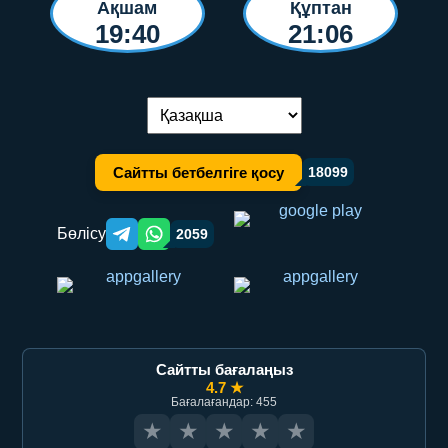
Ақшам
Құптан
19:40
21:06
Тілді ауыстыру:
Сайтты бетбелгіге қосу
18099
Бөлісу
2059
Telegram orqali ulashish
WhatsApp orqali ulashish
Сайтты бағалаңыз
4.7 ★
Бағалағандар: 455
★
★
★
★
★