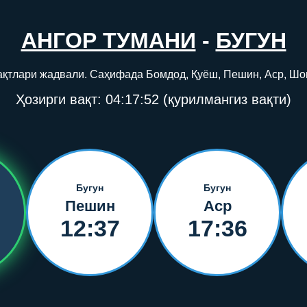
АНГОР ТУМАНИ
-
БУГУН
вақтлари жадвали. Саҳифада Бомдод, Қуёш, Пешин, Аср, Шо
Ҳозирги вақт:
04:17:52
(қурилмангиз вақти)
Бугун
Бугун
Пешин
Аср
12:37
17:36