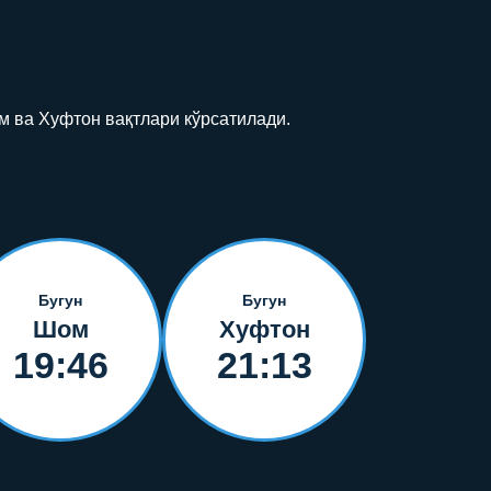
м ва Хуфтон вақтлари кўрсатилади.
Бугун
Бугун
Шом
Хуфтон
19:46
21:13