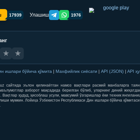
Улашиш
ш
17939
1976
Telegram orqali ulashish
WhatsApp orqali ulashish
анг
★
★
ин ишлари бўйича қўмита
|
Махфийлик сиёсати
|
API (JSON)
|
API ҳ
qti.uz сайтида эълон қилинаётган намоз вақтлари расмий манбаларга тая
маълумотлар ахборот мақсадида берилган бўлиб, уларнинг диний жиҳатда
 Вақтлар ҳудуд, ҳисоблаш усули, мавсумий ўзгаришлар ёки техник янгилан
лиши мумкин. Лойиҳа Ўзбекистон Республикаси Дин ишлари бўйича қўмитаси
.