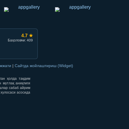
4.7 ★
Баҳоловчи: 409
ужжати
|
Сайтда жойлаштириш (Widget)
нган ҳолда тақдим
н мутлақ аниқлиги
ишлар сабаб айрим
 хулосаси асосида