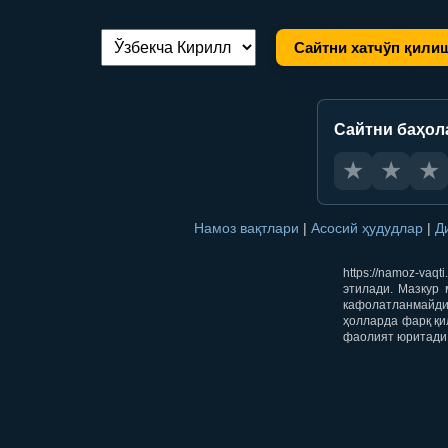
Сайтни хатчўп қили
Тилни алмаштириш:
Сайтни баҳол
★
★
★
Намоз вақтлари
|
Асосий ҳудудлар
|
Д
https://namoz-va
этилади. Мазкур 
кафолатланмайди.
ҳолларда фарқ қи
фаолият юритади