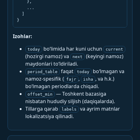
    },

    ...

  ]

}
Izohlar:
bo‘limida har kuni uchun
today
current
(hozirgi namoz) va
(keyingi namoz)
next
maydonlari to‘ldiriladi.
faqat
bo‘lmagan va
period_table
today
namoz-spesifik (
,
, va h.k.)
fajr
isha
bo‘lmagan periodlarda chiqadi.
— Toshkent bazasiga
offset_min
nisbatan hududiy siljish (daqiqalarda).
Tillarga qarab
va ayrim matnlar
labels
lokalizatsiya qilinadi.