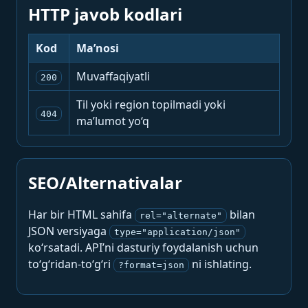
HTTP javob kodlari
Kod
Ma’nosi
Muvaffaqiyatli
200
Til yoki region topilmadi yoki
404
ma’lumot yo‘q
SEO/Alternativalar
Har bir HTML sahifa
bilan
rel="alternate"
JSON versiyaga
type="application/json"
ko‘rsatadi. API’ni dasturiy foydalanish uchun
to‘g‘ridan-to‘g‘ri
ni ishlating.
?format=json