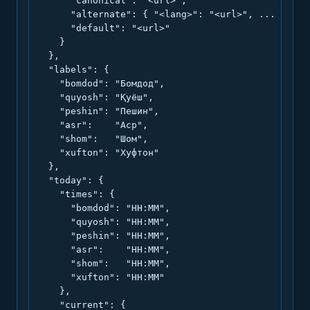
      "canonical": "<url>",

      "alternate": { "<lang>": "<url>", ... },

      "default": "<url>"

    }

  },

  "labels": {

    "bomdod": "Бомдод",

    "quyosh": "Қуёш",

    "peshin": "Пешин",

    "asr":    "Аср",

    "shom":   "Шом",

    "xufton": "Хуфтон"

  },

  "today": {

    "times": {

      "bomdod": "HH:MM",

      "quyosh": "HH:MM",

      "peshin": "HH:MM",

      "asr":    "HH:MM",

      "shom":   "HH:MM",

      "xufton": "HH:MM"

    },

    "current": {
