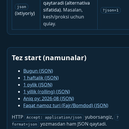
qaytaradi (alternativa
json
sifatida).
Masalan,
?json=1
(ixtiyoriy)
kesh/proksi uchun
qulay.
Tez start (namunalar)
Bugun (JSON)
1 haftalik (JSON)
1 oylik (JSON)
1 yillik (rolling) (JSON)
Aniq oy: 2026-08 (JSON)
Faqat namoz turi (Fajr/Bomdod) (JSON)
HTTP
yuborsangiz,
Accept: application/json
?
yozmasdan ham JSON qaytadi.
format=json