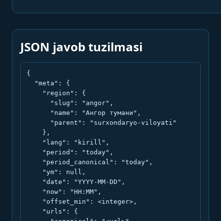
JSON javob tuzilmasi
{

  "meta": {

    "region": {

      "slug": "angor",

      "name": "Ангор тумани",

      "parent": "surxondaryo-viloyati"

    },

    "lang": "kirill",

    "period": "today",

    "period_canonical": "today",

    "ym": null,

    "date": "YYYY-MM-DD",

    "now": "HH:MM",

    "offset_min": <integer>,

    "urls": {
