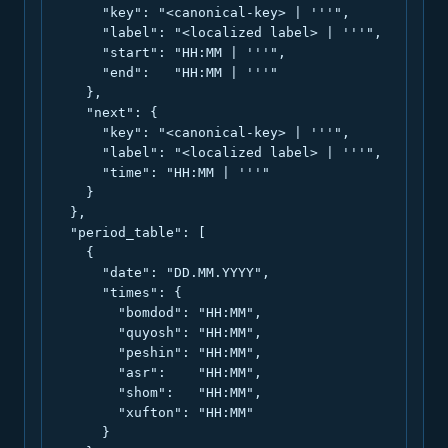
      "key": "<canonical-key> | '''",

      "label": "<localized label> | '''",

      "start": "HH:MM | '''",

      "end":   "HH:MM | '''"

    },

    "next": {

      "key": "<canonical-key> | '''",

      "label": "<localized label> | '''",

      "time": "HH:MM | '''"

    }

  },

  "period_table": [

    {

      "date": "DD.MM.YYYY",

      "times": {

        "bomdod": "HH:MM",

        "quyosh": "HH:MM",

        "peshin": "HH:MM",

        "asr":    "HH:MM",

        "shom":   "HH:MM",

        "xufton": "HH:MM"

      }
