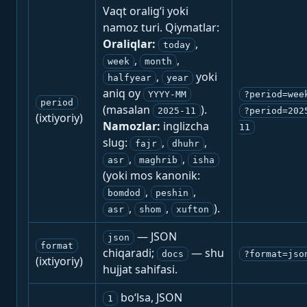
Vaqt oralig‘i yoki
namoz turi. Qiymatlar:
Oraliqlar:
,
today
,
,
week
month
,
yoki
halfyear
year
aniq oy
YYYY-MM
?period=wee
period
(masalan
).
2025-11
?period=202
(ixtiyoriy)
Namozlar:
inglizcha
11
slug:
,
,
fajr
dhuhr
,
,
asr
maghrib
isha
(yoki mos kanonik:
,
,
bomdod
peshin
,
,
).
asr
shom
xufton
— JSON
json
format
chiqaradi;
— shu
docs
?format=jso
(ixtiyoriy)
hujjat sahifasi.
bo‘lsa, JSON
1