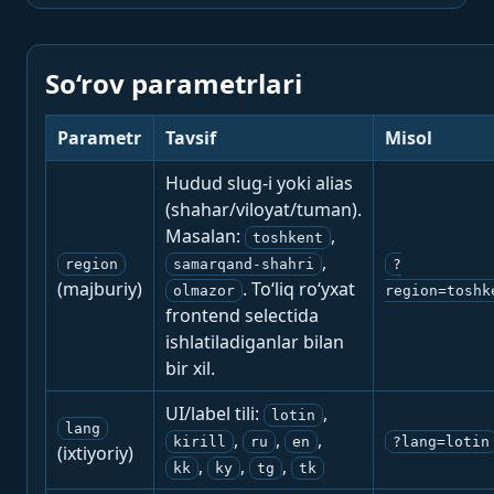
So‘rov parametrlari
Parametr
Tavsif
Misol
Hudud slug-i yoki alias
(shahar/viloyat/tuman).
Masalan:
,
toshkent
,
region
samarqand-shahri
?
(majburiy)
. To‘liq ro‘yxat
olmazor
region=toshk
frontend selectida
ishlatiladiganlar bilan
bir xil.
UI/label tili:
,
lotin
lang
,
,
,
kirill
ru
en
?lang=lotin
(ixtiyoriy)
,
,
,
kk
ky
tg
tk