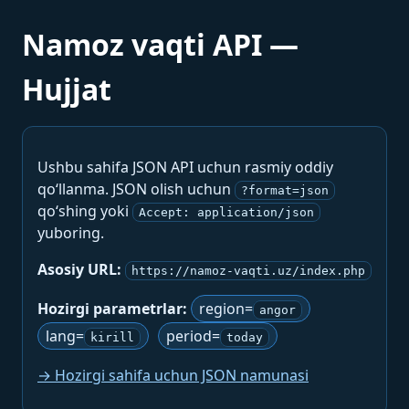
Namoz vaqti API —
Hujjat
Ushbu sahifa JSON API uchun rasmiy oddiy
qo‘llanma. JSON olish uchun
?format=json
qo‘shing yoki
Accept: application/json
yuboring.
Asosiy URL:
https://namoz-vaqti.uz/index.php
Hozirgi parametrlar:
region=
angor
lang=
period=
kirill
today
→ Hozirgi sahifa uchun JSON namunasi