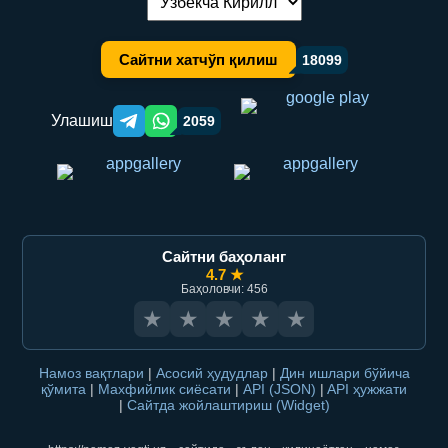
Тилни алмаштириш:
Сайтни хатчўп қилиш
18099
Улашиш
2059
Telegram orqali ulashish
WhatsApp orqali ulashish
Сайтни баҳоланг
4.7 ★
Баҳоловчи: 456
★
★
★
★
★
Намоз вақтлари
|
Асосий ҳудудлар
|
Дин ишлари бўйича
қўмита
|
Махфийлик сиёсати
|
API (JSON)
|
API ҳужжати
|
Сайтда жойлаштириш (Widget)