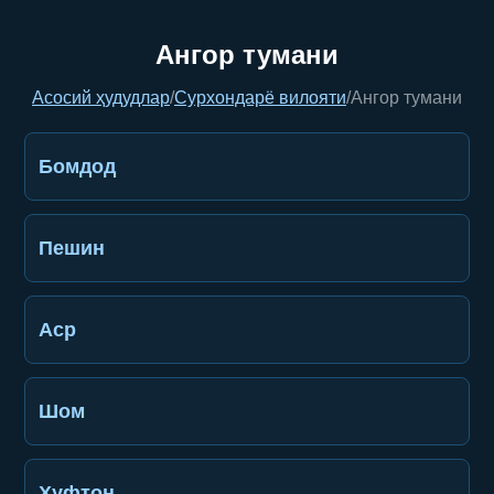
Ангор тумани
Асосий ҳудудлар
/
Сурхондарё вилояти
/
Ангор тумани
Бомдод
Пешин
Аср
Шом
Хуфтон