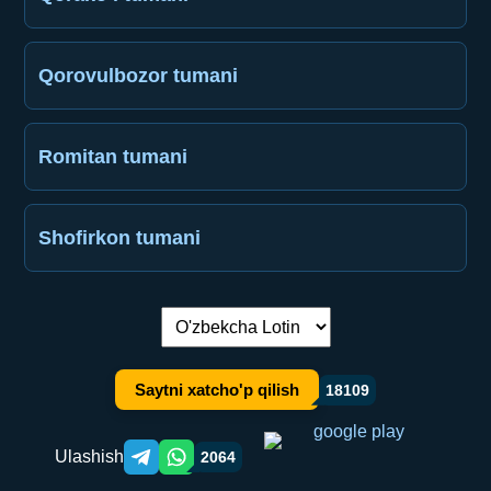
Qorovulbozor tumani
Romitan tumani
Shofirkon tumani
Tilni almashtirish:
Saytni xatcho'p qilish
18109
Ulashish
2064
Telegram orqali ulashish
WhatsApp orqali ulashish