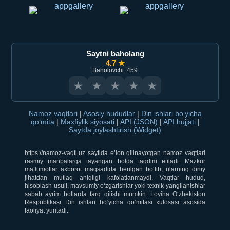
Saytni baholang
4.7 ★
Baholovchi: 459
★
★
★
★
★
Namoz vaqtlari
|
Asosiy hududlar
|
Din ishlari bo‘yicha
qo‘mita
|
Maxfiylik siyosati
|
API (JSON)
|
API hujjati
|
Saytda joylashtirish (Widget)
https://namoz-vaqti.uz saytida e’lon qilinayotgan namoz vaqtlari
rasmiy manbalarga tayangan holda taqdim etiladi. Mazkur
ma’lumotlar axborot maqsadida berilgan bo‘lib, ularning diniy
jihatdan mutlaq aniqligi kafolatlanmaydi. Vaqtlar hudud,
hisoblash usuli, mavsumiy o‘zgarishlar yoki texnik yangilanishlar
sabab ayrim hollarda farq qilishi mumkin. Loyiha O‘zbekiston
Respublikasi Din ishlari bo‘yicha qo‘mitasi xulosasi asosida
faoliyat yuritadi.