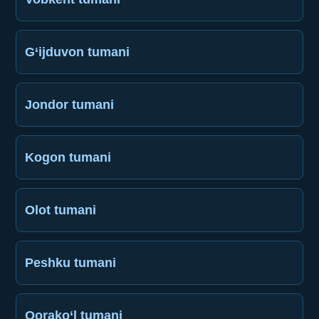
G‘ijduvon tumani
Jondor tumani
Kogon tumani
Olot tumani
Peshku tumani
Qorako‘l tumani