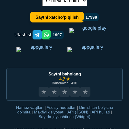
Tilni almashtirish:
Saytni xatcho'p qilish
17996
Ulashish
1997
Telegram orqali ulashish
WhatsApp orqali ulashish
Saytni baholang
4.7 ★
Baholovchi: 430
★
★
★
★
★
Namoz vaqtlari
|
Asosiy hududlar
|
Din ishlari bo‘yicha
qo‘mita
|
Maxfiylik siyosati
|
API (JSON)
|
API hujjati
|
Saytda joylashtirish (Widget)