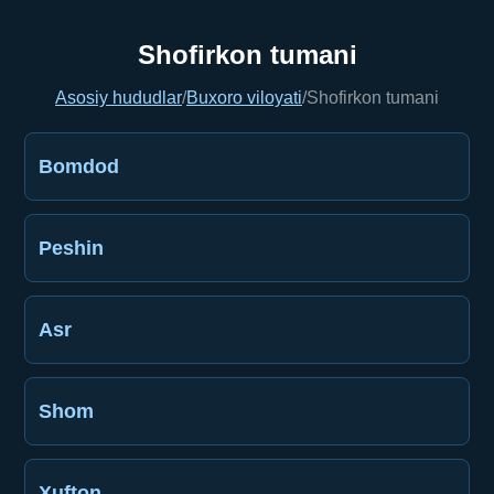
Shofirkon tumani
Asosiy hududlar
/
Buxoro viloyati
/
Shofirkon tumani
Bomdod
Peshin
Asr
Shom
Xufton