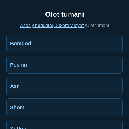
Olot tumani
Asosiy hududlar
/
Buxoro viloyati
/
Olot tumani
Bomdod
Peshin
Asr
Shom
Xufton