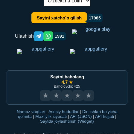
Tilni almashtirish:
Saytni xatcho'p qilish
17985
Ulashish
1991
Telegram orqali ulashish
WhatsApp orqali ulashish
Saytni baholang
4.7 ★
Baholovchi: 425
★
★
★
★
★
Namoz vaqtlari
|
Asosiy hududlar
|
Din ishlari bo‘yicha
qo‘mita
|
Maxfiylik siyosati
|
API (JSON)
|
API hujjati
|
Saytda joylashtirish (Widget)