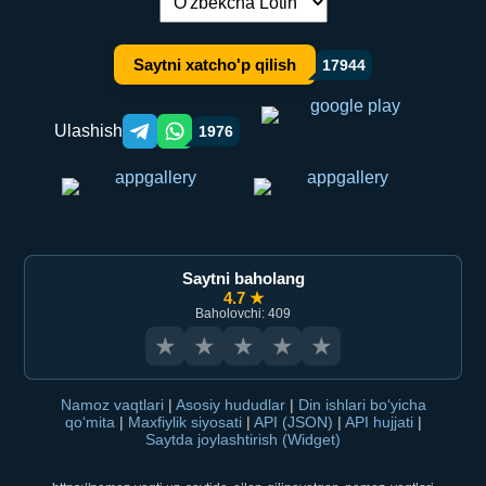
Tilni almashtirish:
Saytni xatcho'p qilish
17944
Ulashish
1976
Telegram orqali ulashish
WhatsApp orqali ulashish
Saytni baholang
4.7 ★
Baholovchi: 409
★
★
★
★
★
Namoz vaqtlari
|
Asosiy hududlar
|
Din ishlari bo‘yicha
qo‘mita
|
Maxfiylik siyosati
|
API (JSON)
|
API hujjati
|
Saytda joylashtirish (Widget)