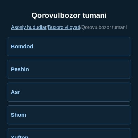
Qorovulbozor tumani
Asosiy hududlar
/
Buxoro viloyati
/
Qorovulbozor tumani
Bomdod
Peshin
Asr
Shom
Xufton