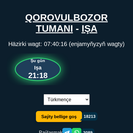
QOROVULBOZOR
TUMANI
-
IŞA
Häzirki wagt:
07:40:16
(enjamyňyzyň wagty)
Şu gün
Işa
21:18
Dil çalşyryş:
Saýty bellige goş
18213
Paýlaşmak
2089