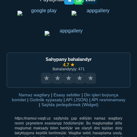
Telegram orqali ulashish
WhatsApp orqali ulashish
Sahypany bahalandyr
4.7 ★
Bahalandyryjy: 471
★
★
★
★
★
Namaz wagtlary
|
Esasy sebitler
|
Din işleri boýunça
komitet
|
Gizlinlik syýasaty
|
API (JSON)
|
API resminamasy
|
Saýtda ýerleşdirmek (Widget)
https://namoz-vaqti.uz saýtynda çap edilýän namaz wagtlary
resmi çeşmelere esaslanyp hödürlenýär. Bu maglumatlar diňe
maglumat maksady bilen berilýär we olaryň dini taýdan doly
takyklygyna kepillik berilmeýär. Wagtlar sebit, hasaplama usuly,