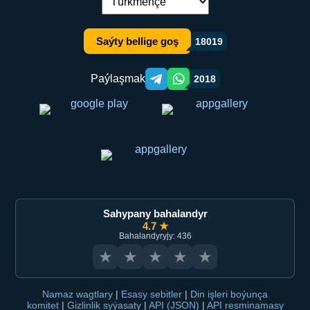
Dil çalşyryş:
Saýty bellige goş
18019
Paýlaşmak
2018
Telegram orqali ulashish
WhatsApp orqali ulashish
Sahypany bahalandyr
4.7 ★
Bahalandyryjy: 436
★
★
★
★
★
Namaz wagtlary
|
Esasy sebitler
|
Din işleri boýunça
komitet
|
Gizlinlik syýasaty
|
API (JSON)
|
API resminamasy