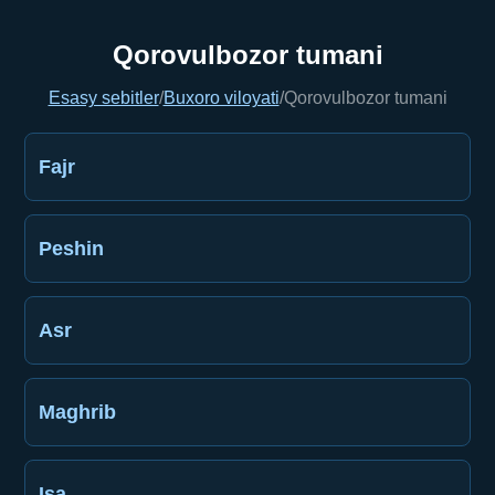
Qorovulbozor tumani
Esasy sebitler
/
Buxoro viloyati
/
Qorovulbozor tumani
Fajr
Peshin
Asr
Maghrib
Işa