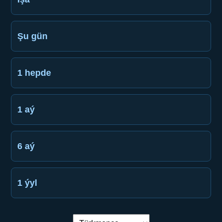
Şu gün
1 hepde
1 aý
6 aý
1 ýyl