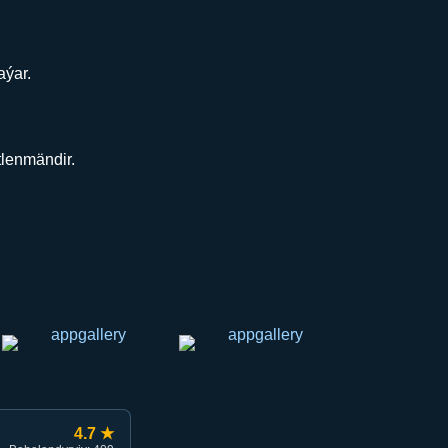
aýar.
tlenmändir.
4.7 ★