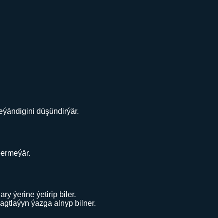
leýändigini düşündirýär.
bermeýär.
 ýerine ýetirip biler.
agtlaýyn ýazga alnyp bilner.