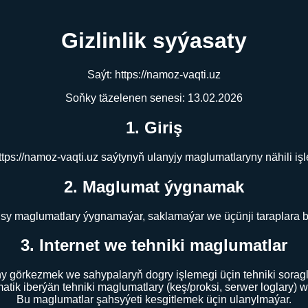
Gizlinlik syýasaty
Saýt: https://namoz-vaqti.uz
Soňky täzelenen senesi: 13.02.2026
1. Giriş
ttps://namoz-vaqti.uz saýtynyň ulanyjy maglumatlaryny nähili iş
2. Maglumat ýygnamak
sy maglumatlary ýygnamaýar, saklamaýar we üçünji taraplara 
3. Internet we tehniki maglumatlar
 görkezmek we sahypalaryň dogry işlemegi üçin tehniki soraglary
atik iberýän tehniki maglumatlary (keş/proksi, serwer loglary) w
Bu maglumatlar şahsyýeti kesgitlemek üçin ulanylmaýar.