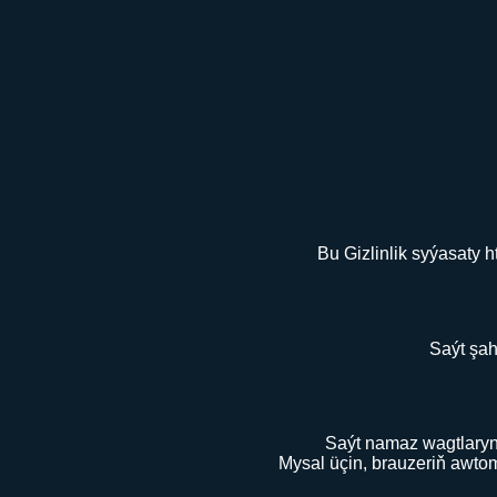
Bu Gizlinlik syýasaty h
Saýt şah
Saýt namaz wagtlaryny
Mysal üçin, brauzeriň awtom