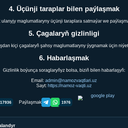
4. Üçünji taraplar bilen paýlaşmak
 ulanyjy maglumatlaryny üçünji taraplara satmaýar we paýlaşm
5. Çagalaryň gizlinligi
şdan kiçi çagalaryň şahsy maglumatlaryny ýygnamak üçin niýe
6. Habarlaşmak
Gizlinlik boýunça soraglaryňyz bolsa, biziň bilen habarlaşyň:
Email:
admin@namozvaqtlari.uz
Sayt:
https://namoz-vaqti.uz
Paýlaşmak
17936
1976
Telegram orqali ulashish
WhatsApp orqali ulashish
alandyr