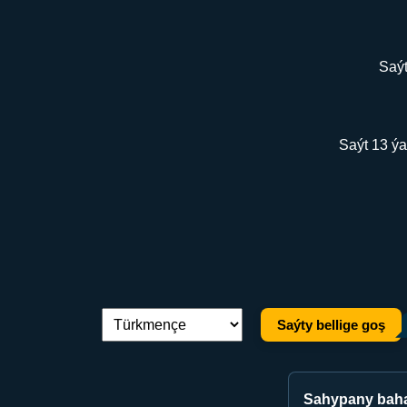
Saýt
Saýt 13 ýa
Saýty bellige goş
Dil çalşyryş:
Sahypany bah