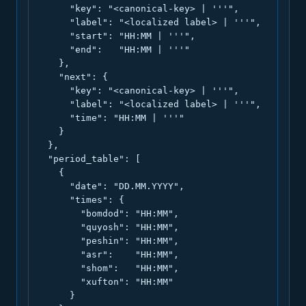
      "key": "<canonical-key> | '''",

      "label": "<localized label> | '''",

      "start": "HH:MM | '''",

      "end":   "HH:MM | '''"

    },

    "next": {

      "key": "<canonical-key> | '''",

      "label": "<localized label> | '''",

      "time": "HH:MM | '''"

    }

  },

  "period_table": [

    {

      "date": "DD.MM.YYYY",

      "times": {

        "bomdod": "HH:MM",

        "quyosh": "HH:MM",

        "peshin": "HH:MM",

        "asr":    "HH:MM",

        "shom":   "HH:MM",

        "xufton": "HH:MM"

      }
