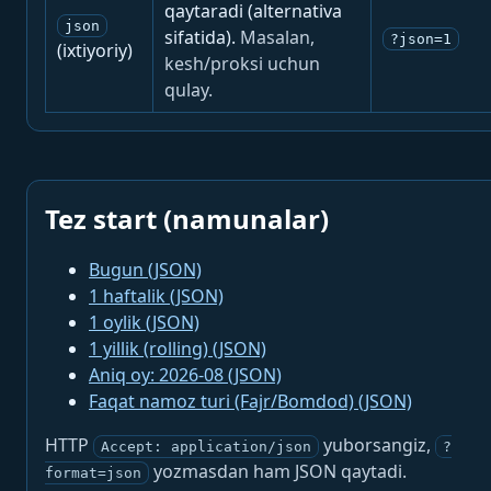
qaytaradi (alternativa
json
sifatida).
Masalan,
?json=1
(ixtiyoriy)
kesh/proksi uchun
qulay.
Tez start (namunalar)
Bugun (JSON)
1 haftalik (JSON)
1 oylik (JSON)
1 yillik (rolling) (JSON)
Aniq oy: 2026-08 (JSON)
Faqat namoz turi (Fajr/Bomdod) (JSON)
HTTP
yuborsangiz,
Accept: application/json
?
yozmasdan ham JSON qaytadi.
format=json