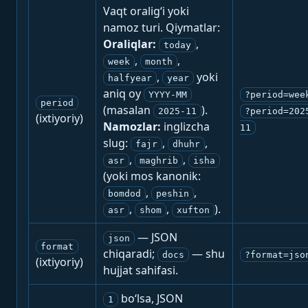
Vaqt oralig‘i yoki
namoz turi. Qiymatlar:
Oraliqlar:
,
today
,
,
week
month
,
yoki
halfyear
year
aniq oy
YYYY-MM
?period=wee
period
(masalan
).
2025-11
?period=202
(ixtiyoriy)
Namozlar:
inglizcha
11
slug:
,
,
fajr
dhuhr
,
,
asr
maghrib
isha
(yoki mos kanonik:
,
,
bomdod
peshin
,
,
).
asr
shom
xufton
— JSON
json
format
chiqaradi;
— shu
docs
?format=jso
(ixtiyoriy)
hujjat sahifasi.
bo‘lsa, JSON
1