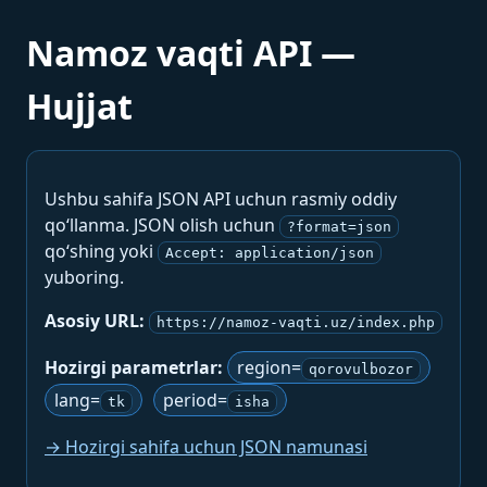
Namoz vaqti API —
Hujjat
Ushbu sahifa JSON API uchun rasmiy oddiy
qo‘llanma. JSON olish uchun
?format=json
qo‘shing yoki
Accept: application/json
yuboring.
Asosiy URL:
https://namoz-vaqti.uz/index.php
Hozirgi parametrlar:
region=
qorovulbozor
lang=
period=
tk
isha
→ Hozirgi sahifa uchun JSON namunasi