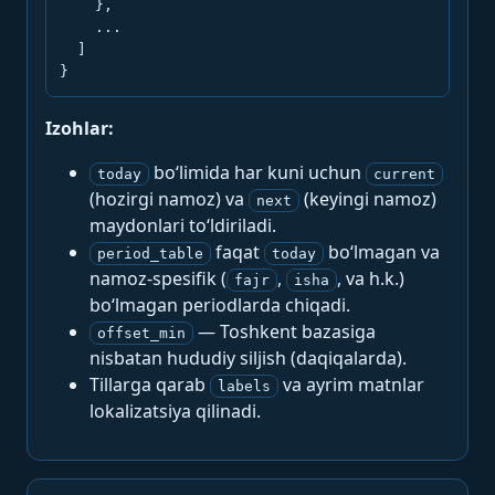
    },

    ...

  ]

}
Izohlar:
bo‘limida har kuni uchun
today
current
(hozirgi namoz) va
(keyingi namoz)
next
maydonlari to‘ldiriladi.
faqat
bo‘lmagan va
period_table
today
namoz-spesifik (
,
, va h.k.)
fajr
isha
bo‘lmagan periodlarda chiqadi.
— Toshkent bazasiga
offset_min
nisbatan hududiy siljish (daqiqalarda).
Tillarga qarab
va ayrim matnlar
labels
lokalizatsiya qilinadi.