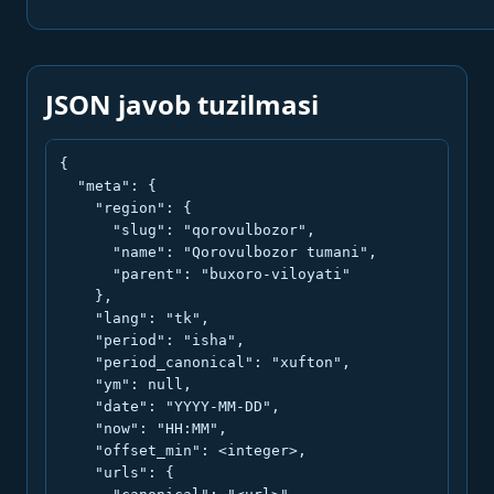
JSON javob tuzilmasi
{

  "meta": {

    "region": {

      "slug": "qorovulbozor",

      "name": "Qorovulbozor tumani",

      "parent": "buxoro-viloyati"

    },

    "lang": "tk",

    "period": "isha",

    "period_canonical": "xufton",

    "ym": null,

    "date": "YYYY-MM-DD",

    "now": "HH:MM",

    "offset_min": <integer>,

    "urls": {
