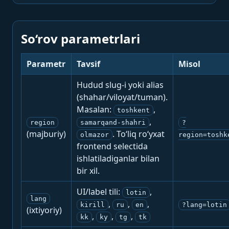
So‘rov parametrlari
Parametr
Tavsif
Misol
Hudud slug-i yoki alias
(shahar/viloyat/tuman).
Masalan:
,
toshkent
,
region
samarqand-shahri
?
(majburiy)
. To‘liq ro‘yxat
olmazor
region=toshk
frontend selectida
ishlatiladiganlar bilan
bir xil.
UI/label tili:
,
lotin
lang
,
,
,
kirill
ru
en
?lang=lotin
(ixtiyoriy)
,
,
,
kk
ky
tg
tk