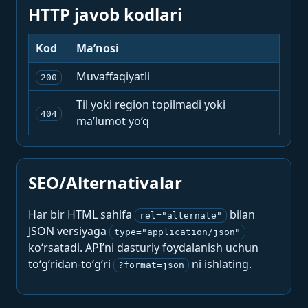
HTTP javob kodlari
Kod
Ma’nosi
Muvaffaqiyatli
200
Til yoki region topilmadi yoki
404
ma’lumot yo‘q
SEO/Alternativalar
Har bir HTML sahifa
bilan
rel="alternate"
JSON versiyaga
type="application/json"
ko‘rsatadi. API’ni dasturiy foydalanish uchun
to‘g‘ridan-to‘g‘ri
ni ishlating.
?format=json