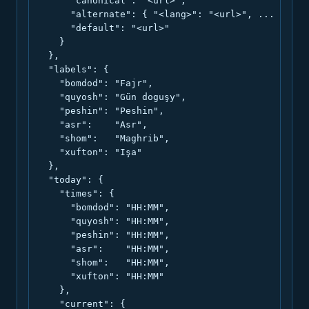
      "canonical": "<url>",

      "alternate": { "<lang>": "<url>", ... },

      "default": "<url>"

    }

  },

  "labels": {

    "bomdod": "Fajr",

    "quyosh": "Gün doguşy",

    "peshin": "Peshin",

    "asr":    "Asr",

    "shom":   "Maghrib",

    "xufton": "Işa"

  },

  "today": {

    "times": {

      "bomdod": "HH:MM",

      "quyosh": "HH:MM",

      "peshin": "HH:MM",

      "asr":    "HH:MM",

      "shom":   "HH:MM",

      "xufton": "HH:MM"

    },

    "current": {
