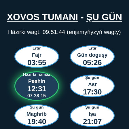
XOVOS TUMANI
-
ŞU GÜN
Häzirki wagt:
09:51:44
(enjamyňyzyň wagty)
Ertir
Ertir
Fajr
Gün doguşy
03:55
05:26
Häzirki namaz
Şu gün
Peshin
Asr
12:31
17:30
07:38:15
Şu gün
Şu gün
Maghrib
Işa
19:40
21:07