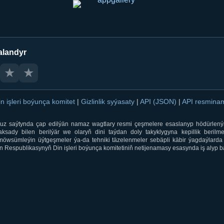
alandyr
★
★
in işleri boýunça komitet
|
Gizlinlik syýasaty
|
API (JSON)
|
API resmin
ti.uz saýtynda çap edilýän namaz wagtlary resmi çeşmelere esaslanyp hödürlený
sady bilen berilýär we olaryň dini taýdan doly takyklygyna kepillik berilmeý
öwsümleýin üýtgeşmeler ýa-da tehniki täzelenmeler sebäpli käbir ýagdaýlarda 
 Respublikasynyň Din işleri boýunça komitetiniň netijenamasy esasynda iş alyp ba