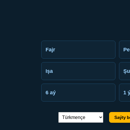
Fajr
Pe
Işa
Şu
6 aý
1 
Saýty b
Dil çalşyryş: