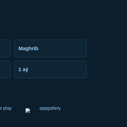
Maghrib
1 aý