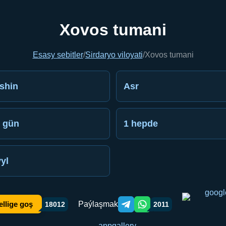
Xovos tumani
Esasy sebitler
/
Sirdaryo viloyati
/
Xovos tumani
shin
Asr
 gün
1 hepde
ýyl
Paýlaşmak
ellige goş
18012
2011
Telegram orqali ulashish
WhatsApp orqali ulashish