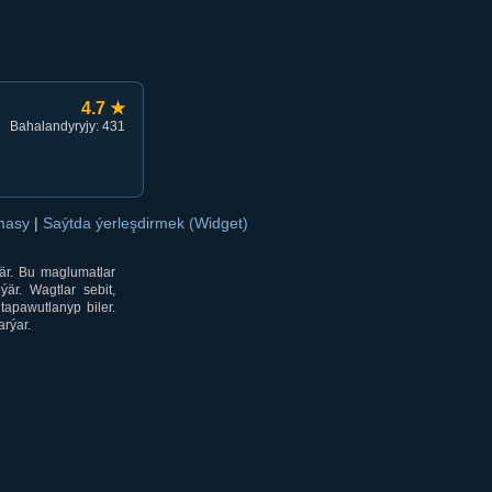
4.7 ★
Bahalandyryjy: 431
amasy
|
Saýtda ýerleşdirmek (Widget)
är. Bu maglumatlar
är. Wagtlar sebit,
tapawutlanyp biler.
rýar.