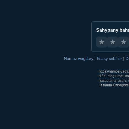
Sahypany bah
★
★
★
Namaz wagtlary
|
Esasy sebitler
|
D
https://namoz-vaq
diňe maglumat mak
hasaplama usuly, m
Taslama Özbegistan