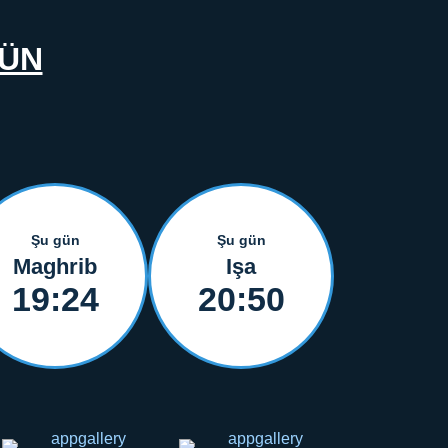
GÜN
Şu gün
Şu gün
Maghrib
Işa
19:24
20:50