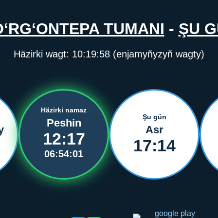
‘RG‘ONTEPA TUMANI
-
ŞU 
Häzirki wagt:
10:19:58
(enjamyňyzyň wagty)
Häzirki namaz
Şu gün
Peshin
y
Asr
12:17
17:14
06:54:01