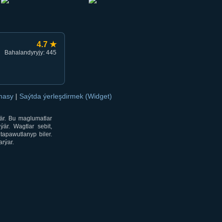
4.7 ★
Bahalandyryjy: 445
amasy
|
Saýtda ýerleşdirmek (Widget)
är. Bu maglumatlar
är. Wagtlar sebit,
tapawutlanyp biler.
rýar.