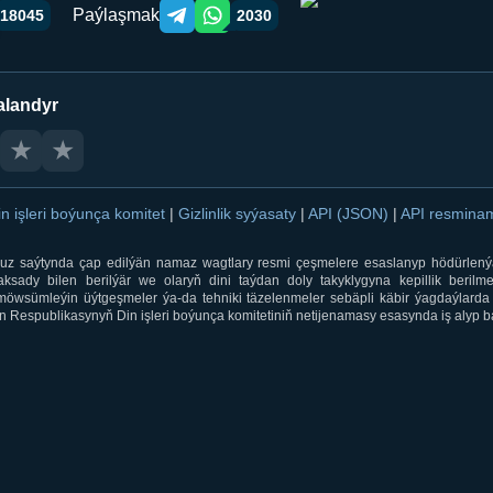
Paýlaşmak
18045
2030
Telegram orqali ulashish
WhatsApp orqali ulashish
alandyr
★
★
in işleri boýunça komitet
|
Gizlinlik syýasaty
|
API (JSON)
|
API resmin
ti.uz saýtynda çap edilýän namaz wagtlary resmi çeşmelere esaslanyp hödürlený
sady bilen berilýär we olaryň dini taýdan doly takyklygyna kepillik berilmeý
öwsümleýin üýtgeşmeler ýa-da tehniki täzelenmeler sebäpli käbir ýagdaýlarda 
 Respublikasynyň Din işleri boýunça komitetiniň netijenamasy esasynda iş alyp ba