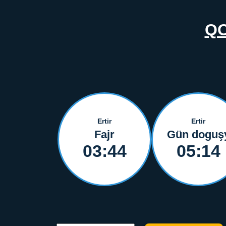
QO
Ertir
Ertir
Fajr
Gün doguş
03:44
05:14