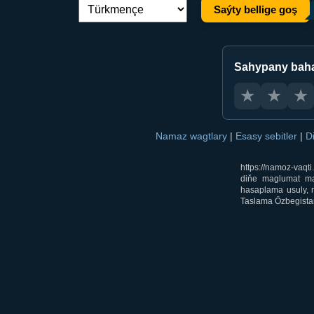
Saýty bellige goş
Dil çalşyryş:
Sahypany bah
★
★
★
Namaz wagtlary
|
Esasy sebitler
|
D
https://namoz-vaq
diňe maglumat mak
hasaplama usuly, m
Taslama Özbegistan