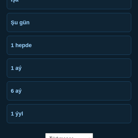
Şu gün
1 hepde
1 aý
6 aý
1 ýyl