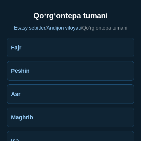
Qo‘rg‘ontepa tumani
Esasy sebitler
/
Andijon viloyati
/
Qo‘rg‘ontepa tumani
Fajr
Peshin
Asr
Maghrib
Işa