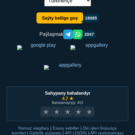
Dil çalşyryş:
Saýty bellige goş
18085
Paýlaşmak
2047
Telegram orqali ulashish
WhatsApp orqali ulashish
Sahypany bahalandyr
4.7 ★
Bahalandyryjy: 452
★
★
★
★
★
Namaz wagtlary
|
Esasy sebitler
|
Din işleri boýunça
komitet
|
Gizlinlik syýasaty
|
API (JSON)
|
API resminamasy