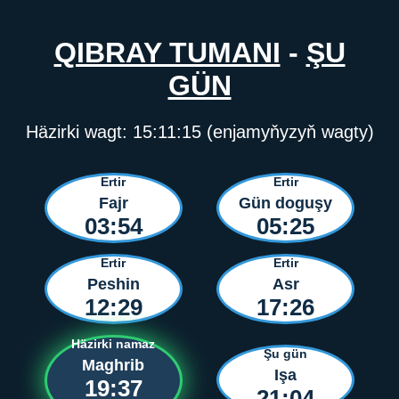
QIBRAY TUMANI
-
ŞU
GÜN
Häzirki wagt:
15:11:15
(enjamyňyzyň wagty)
Ertir
Ertir
Fajr
Gün doguşy
03:54
05:25
Ertir
Ertir
Peshin
Asr
12:29
17:26
Häzirki namaz
Şu gün
Maghrib
Işa
19:37
21:04