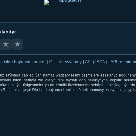
alandyr
★
★
in işleri boýunça komitet
|
Gizlinlik syýasaty
|
API (JSON)
|
API resmin
ti.uz saýtynda çap edilýän namaz wagtlary resmi çeşmelere esaslanyp hödürlený
sady bilen berilýär we olaryň dini taýdan doly takyklygyna kepillik berilmeý
öwsümleýin üýtgeşmeler ýa-da tehniki täzelenmeler sebäpli käbir ýagdaýlarda 
 Respublikasynyň Din işleri boýunça komitetiniň netijenamasy esasynda iş alyp ba