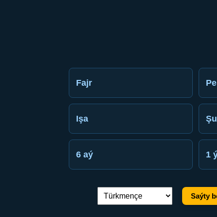
Fajr
Pe
Işa
Şu
6 aý
1 
Saýty b
Dil çalşyryş: