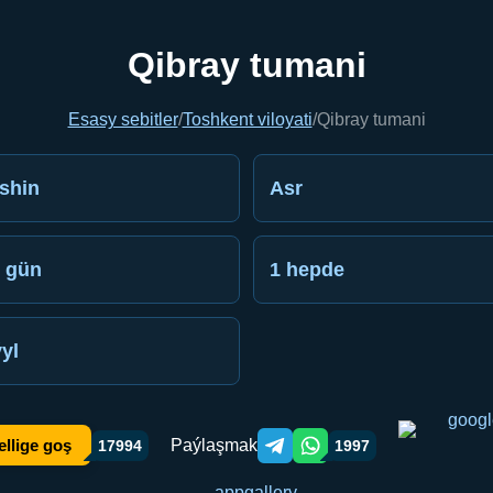
Qibray tumani
Esasy sebitler
/
Toshkent viloyati
/
Qibray tumani
shin
Asr
 gün
1 hepde
ýyl
Paýlaşmak
ellige goş
17994
1997
Telegram orqali ulashish
WhatsApp orqali ulashish