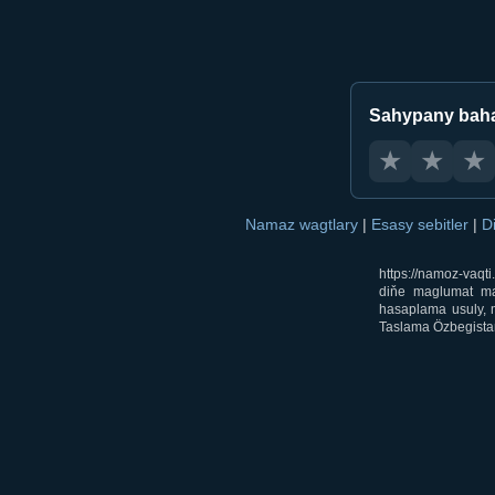
Sahypany bah
★
★
★
Namaz wagtlary
|
Esasy sebitler
|
D
https://namoz-vaq
diňe maglumat mak
hasaplama usuly, m
Taslama Özbegistan