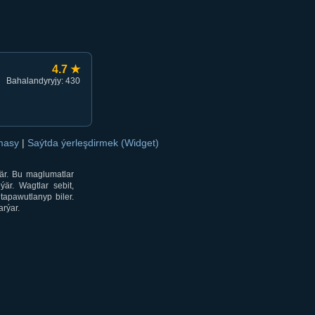
4.7 ★
Bahalandyryjy: 430
amasy
|
Saýtda ýerleşdirmek (Widget)
är. Bu maglumatlar
är. Wagtlar sebit,
tapawutlanyp biler.
rýar.