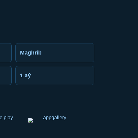
Maghrib
1 aý