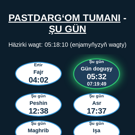
PASTDARG‘OM TUMANI
-
ŞU GÜN
Häzirki wagt:
05:18:10
(enjamyňyzyň wagty)
Şu gün
Ertir
Gün doguşy
Fajr
05:32
04:02
07:19:49
Şu gün
Şu gün
Peshin
Asr
12:38
17:37
Şu gün
Şu gün
Maghrib
Işa